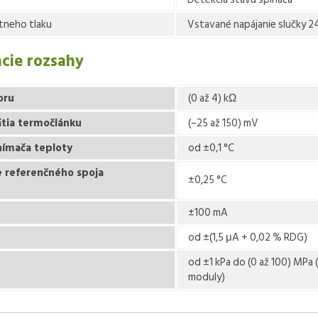
útneho tlaku
Vstavané napájanie slučky 2
cie rozsahy
oru
(0 až 4) kΩ
ätia termočlánku
(–25 až 150) mV
nímača teploty
od ±0,1 °C
 referenčného spoja
±0,25 °C
±100 mA
od ±(1,5 μA + 0,02 % RDG)
od ±1 kPa do (0 až 100) MPa 
moduly)