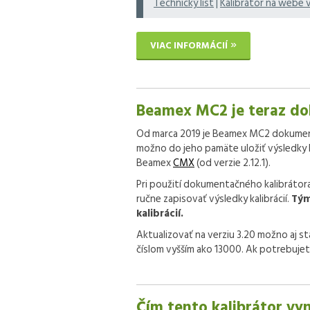
Technický list
|
Kalibrátor na webe 
VIAC INFORMÁCIÍ
Beamex MC2 je teraz d
Od marca 2019 je Beamex MC2 dokumenta
možno do jeho pamäte uložiť výsledky 
Beamex
CMX
(od verzie 2.12.1).
Pri použití dokumentačného kalibrátor
ručne zapisovať výsledky kalibrácií.
Tým
kalibrácií.
Aktualizovať na verziu 3.20 možno aj 
číslom vyšším ako 13000. Ak potrebujet
Čím tento kalibrátor vy