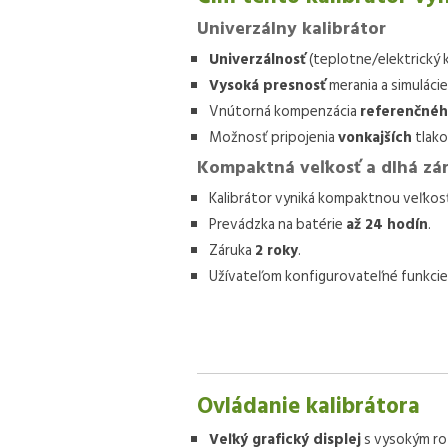
Univerzálny kalibrátor
Univerzálnosť
(teplotne/elektrický k
Vysoká presnosť
merania a simuláci
Vnútorná kompenzácia
referenčnéh
Možnosť pripojenia
vonkajších
tlako
Kompaktná veľkosť a dlhá zá
Kalibrátor vyniká kompaktnou veľkos
Prevádzka na batérie
až 24 hodín
.
Záruka
2 roky
.
Užívateľom konfigurovateľné funkcie 
Ovládanie kalibrátora
Veľký grafický displej
s vysokým ro