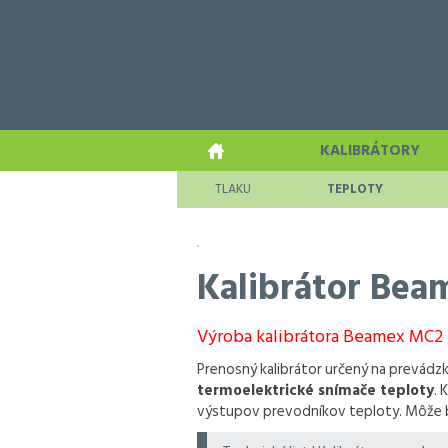
KALIBRÁTORY
TLAKU
TEPLOTY
Kalibrátor Be
Výroba kalibrátora Beamex MC2 b
Prenosný kalibrátor určený na prevádz
termoelektrické snímače teploty
. 
výstupov prevodníkov teploty. Môže b