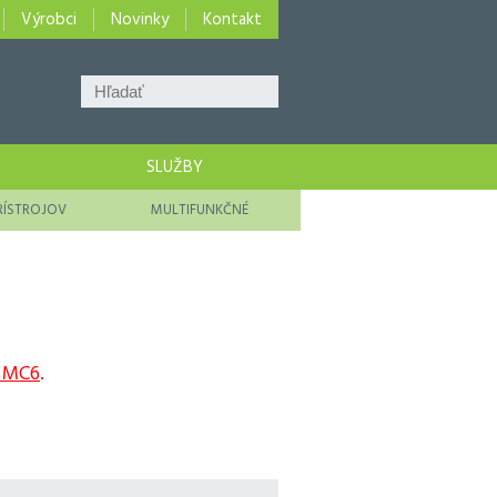
Výrobci
Novinky
Kontakt
SLUŽBY
RÍSTROJOV
MULTIFUNKČNÉ
 MC6
.