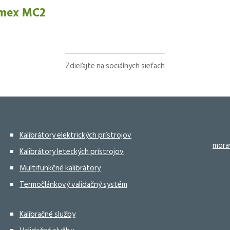
amex MC2
Zdieľajte na sociálnych sieťach
Facebook
X
LinkedIn
WhatsApp
Kalibrátory elektrických prístrojov
mora
Kalibrátory leteckých prístrojov
Multifunkčné kalibrátory
Termočlánkový validačný systém
Kalibračné služby