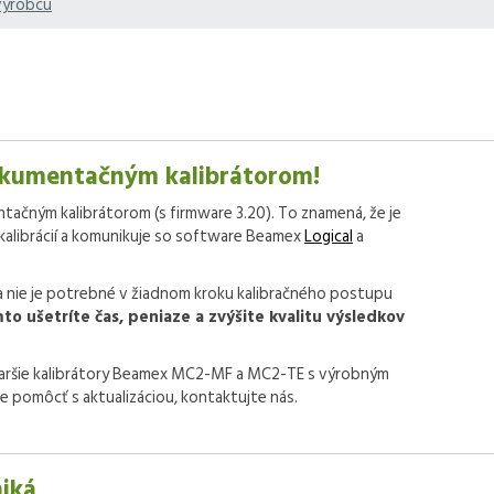
výrobcu
okumentačným kalibrátorom!
čným kalibrátorom (s firmware 3.20). To znamená, že je
kalibrácií a komunikuje so software Beamex
Logical
a
a nie je potrebné v žiadnom kroku kalibračného postupu
to ušetríte čas, peniaze a zvýšite kvalitu výsledkov
staršie kalibrátory Beamex MC2-MF a MC2-TE s výrobným
e pomôcť s aktualizáciou, kontaktujte nás.
niká