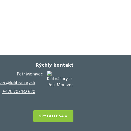
Rýchly kontakt
Petr Moravec
vec@kalibratory.sk
+420 703 132 620
SPÝTAJTE SA