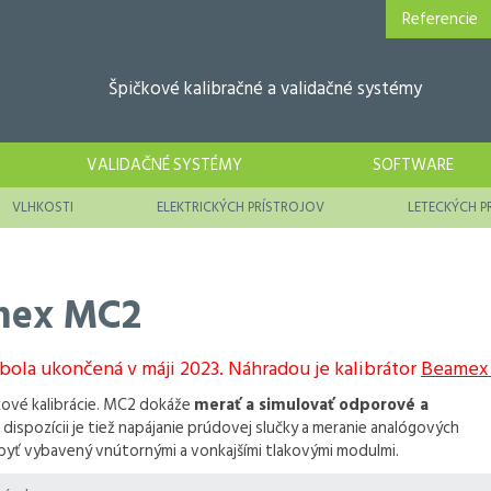
Referencie
Špičkové kalibračné a validačné systémy
VALIDAČNÉ SYSTÉMY
SOFTWARE
VLHKOSTI
ELEKTRICKÝCH PRÍSTROJOV
LETECKÝCH P
amex MC2
ola ukončená v máji 2023. Náhradou je kalibrátor
Beamex
kové kalibrácie. MC2 dokáže
merať a simulovať odporové a
K dispozícii je tiež napájanie prúdovej slučky a meranie analógových
yť vybavený vnútornými a vonkajšími tlakovými modulmi.