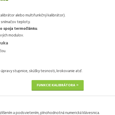
alibrátor alebo multifunkčný kalibrátor).
e snímačov teploty.
o spoja termočlánku
.
vých modulov.
ruka
ťou.
úpravy stupnice, skúšky tesnosti, krokovanie atď.
FUNKCIE KALIBRÁTORA
zlíšením a podsvietením, plnohodnotná numerická klávesnica.