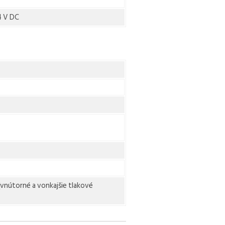
4 V DC
(vnútorné a vonkajšie tlakové