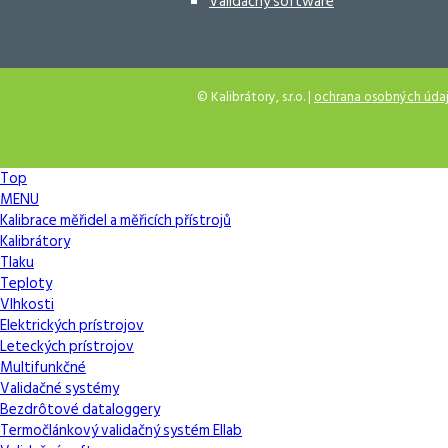
Validačný software
© Kalibrátory, s.r.o. |
ochrana osobných úda
Top
MENU
Kalibrace měřidel a měřicích přístrojů
Kalibrátory
Tlaku
Teploty
Vlhkosti
Elektrických prístrojov
Leteckých prístrojov
Multifunkčné
Validačné systémy
Bezdrôtové dataloggery
Termočlánkový validačný systém Ellab