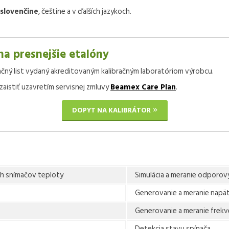
slovenčine
, češtine a v ďalších jazykoch.
na presnejšie etalóny
ačný list vydaný akreditovaným kalibračným laboratóriom výrobcu.
zaistiť uzavretím servisnej zmluvy
Beamex Care Plan
.
DOPYT NA KALIBRÁTOR
ch snímačov teploty
Simulácia a meranie odporov
Generovanie a meranie napät
Generovanie a meranie frekv
Detekcia stavu spínača