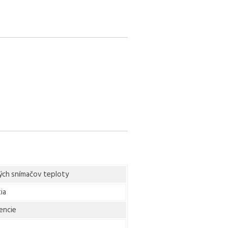
ých snímačov teploty
ia
encie