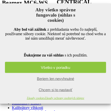
CENTRiCAL
Beamex MC6-WS
Aby všetko správne
Vysoko presný
kalibrátor a
fungovalo (súhlas s
komunikátor
určený
na montáž
cookies)
Modulárne skúšobné a
do panelu
. V prípade kalibrácie
kalibračné pracovisko
určené
elektrických veličín je možné
Aby bol váš zážitok
z prehliadania webu čo najlepší,
pre dielne a laboratóriá. Do jeho
generovať a simulovať
používame súbory cookie. Niektoré sú potrebné na chod webu a
pracovného stola môžete ľahko
jednosmerné napätie, prúd,
iné nám umožňujú merať návštevnosť.
zabudovať rôzne moduly určené
frekvenciu a pulzy.
na kalibráciu elektrických
veličín.
Zistite viac
Ďakujeme za váš súhlas
s ich použitím.
Zistite viac
Zdieľajte na sociálnych sieťach
Všetko v poriadku
Facebook
X
LinkedIn
WhatsApp
Beriem len nevyhnutné
Naše kalibrátory
Chcem si to nastaviť
Zásady cookies
Zásady ochrany osobných údajov
Kalibrátory tlaku
Kalibrátory teploty
Kalibrátory vlhkosti