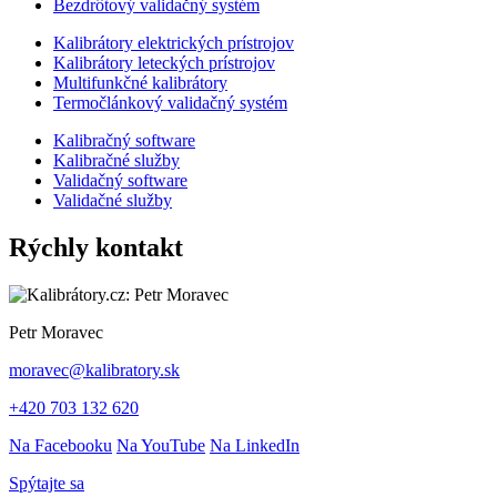
Bezdrôtový validačný systém
Kalibrátory elektrických prístrojov
Kalibrátory leteckých prístrojov
Multifunkčné kalibrátory
Termočlánkový validačný systém
Kalibračný software
Kalibračné služby
Validačný software
Validačné služby
Rýchly kontakt
Petr Moravec
moravec@kalibratory.sk
+420 703 132 620
Na Facebooku
Na YouTube
Na LinkedIn
Spýtajte sa