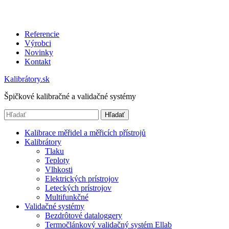
Referencie
Výrobci
Novinky
Kontakt
Kalibrátory.sk
Špičkové kalibračné a validačné systémy
Hľadať
Kalibrace měřidel a měřicích přístrojů
Kalibrátory
Tlaku
Teploty
Vlhkosti
Elektrických prístrojov
Leteckých prístrojov
Multifunkčné
Validačné systémy
Bezdrôtové dataloggery
Termočlánkový validačný systém Ellab