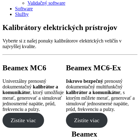
Validačný software
Software
Služby
Kalibrátory elektrických prístrojov
Vyberte si z našej ponuky kalibrátorov elektrických veličín v
najvyššej kvalite.
Beamex MC6
Beamex MC6-Ex
Univerzálny prenosný
Iskrovo bezpečný
prenosný
dokumentačný
kalibrátor a
dokumentačný multifunkčný
komunikátor
, ktorý umožňuje
kalibrátor a komunikátor
, s
merať, generovať a simulovať
ktorým môžete merať, generovať a
jednosmerné napätie, prúd,
simulovať jednosmerné napätie,
frekvenciu a pulzy.
prúd, frekvenciu a pulzy.
Zistite viac
Zistite viac
Beamex