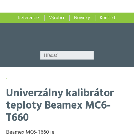
Referencie
Výrobci
Novinky
Kontakt
Univerzálny kalibrátor
teploty Beamex MC6-
T660
Beamex MC6-T660 je