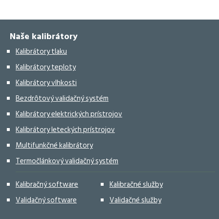
Facebook
X
LinkedIn
WhatsApp
Naše kalibrátory
Kalibrátory tlaku
Kalibrátory teploty
Kalibrátory vlhkosti
Bezdrôtový validačný systém
Kalibrátory elektrických prístrojov
Kalibrátory leteckých prístrojov
Multifunkčné kalibrátory
Termočlánkový validačný systém
Kalibračný software
Kalibračné služby
Validačný software
Validačné služby