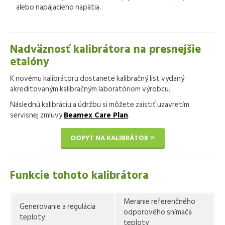
alebo napájacieho napätia.
Nadväznosť kalibrátora na presnejšie
etalóny
K novému kalibrátoru dostanete kalibračný list vydaný
akreditovaným kalibračným laboratóriom výrobcu.
Následnú kalibráciu a údržbu si môžete zaistiť uzavretím
servisnej zmluvy
Beamex Care Plan
.
DOPYT NA KALIBRÁTOR
Funkcie tohoto kalibrátora
Meranie referenčného
Generovanie a regulácia
odporového snímača
teploty
teploty