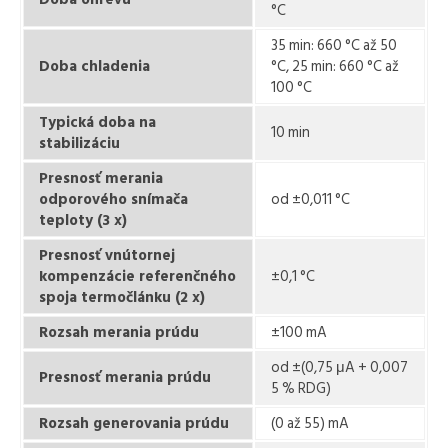
°C
35 min: 660 °C až 50
Doba chladenia
°C, 25 min: 660 °C až
100 °C
Typická doba na
10 min
stabilizáciu
Presnosť merania
odporového snímača
od ±0,011 °C
teploty (3 x)
Presnosť vnútornej
kompenzácie referenčného
±0,1 °C
spoja termočlánku (2 x)
Rozsah merania prúdu
±100 mA
od ±(0,75 μA + 0,007
Presnosť merania prúdu
5 % RDG)
Rozsah generovania prúdu
(0 až 55) mA