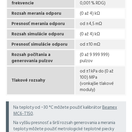
frekvencie
0,001 % RDG)
Rozsah merania odporu
(0 až 4) kΩ
Presnosť merania odporu
od ±4,5 mΩ
Rozsah simulácie odporu
(0 až 4) kΩ
Presnosť simulácie odporu
od ±10 mΩ
Rozsah počítania a
(0 až 9 999 999)
generovania pulzov
pulzov
od ±1 kPa do (0 až
100) MPa
Tlakové rozsahy
(vonkajšie tlakové
moduly)
Na teploty od −30 °C môžete použiť kalibrátor
Beamex
MC6-T150
.
Na vyššiu presnosť a širší rozsah generovania a merania
teploty môžete použiť metrologické teplotné piecky