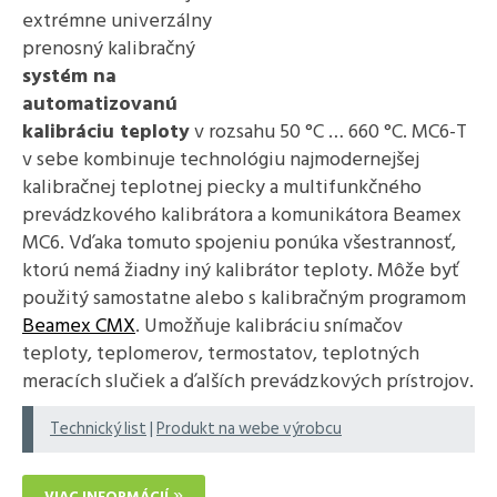
extrémne univerzálny
prenosný kalibračný
systém na
automatizovanú
kalibráciu teploty
v rozsahu 50 °C … 660 °C. MC6-T
v sebe kombinuje technológiu najmodernejšej
kalibračnej teplotnej piecky a multifunkčného
prevádzkového kalibrátora a komunikátora Beamex
MC6. Vďaka tomuto spojeniu ponúka všestrannosť,
ktorú nemá žiadny iný kalibrátor teploty. Môže byť
použitý samostatne alebo s kalibračným programom
Beamex CMX
. Umožňuje kalibráciu snímačov
teploty, teplomerov, termostatov, teplotných
meracích slučiek a ďalších prevádzkových prístrojov.
Technický list
|
Produkt na webe výrobcu