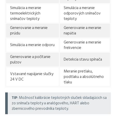
Simulácia a meranie
Simulácia a meranie
termoelektrických
odporových snímačov
snímačov teploty
teploty
Generovanie a meranie
Generovanie a meranie
prúdu
napätia
Generovanie a meranie
Simulácia a meranie odporu
frekvencie
Generovanie a počítanie
Detekcia stavu spínača
pulzov
Meranie pretlaku,
Vstavané napájanie slučky
podtlaku a absolútneho
24 V DC
tlaku
TIP
: Možnosť kalibrácie teplotných slučiek skladajúcich sa
zo snímača teploty a analógového, HART alebo
zbernicového prevodníka teploty.