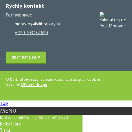
Rýchly kontakt
Petr Moravec
moravec@kalibratory.sk
+420 703 132 620
SPÝTAJTE SA
© Kalibrátory, s.r.o. |
ochrana osobných údajov
|
cookies
Vytvoril
MD webdesign
Top
MENU
Kalibrace měřidel a měřicích přístrojů
Kalibrátory
Tlaku