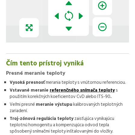
Čím tento prístroj vyniká
Presné meranie teploty
Vysoká presnosť
merania teploty s vnútornou referenciou.
Vstavané meranie
referenčného snímača teploty
s
použitím korekčných koeficientov CvD alebo ITS-90
.
Veľmi presné
meranie výstupu
kalibrovaných teplotných
zariadení.
Troj-zónová regulácia teploty
zaisťujúca vynikajúcu
teplotnú homogenitu a kompenzujúca odvod tepla
spôsobený snímačmi teploty inštalovanými do vložky.