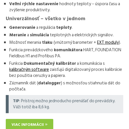
Veľmi rýchle nastavenie
hodnoty teploty – úspora času a
zvýšenie produktivity.
Univerzálnosť – všetko v jednom
Generovanie
a regulácia
teploty
.
Meranie
a
simulácia
teplotných a elektrických signálov.
Možnosť merania
tlaku
(vnútorný barometer +
EXT moduly
).
Funkcia prevádzkového
komunikátora
HART, FOUNDATION
Fieldbus H1 and Profibus PA.
Funkcia
Dokumentačný kalibrátor
a komunikácia s
kalibračným software
zaisťujú digitalizovaný proces kalibrácie
bez použitia ceruzky a papiera.
Záznamník dát (
datalogger
) s možnosťou stiahnutia dát do
počítača.
TIP
: Prístroj možno jednoducho prenášať do prevádzky.
Váži totiž iba 8,6 kg.
VIAC INFORMÁCII