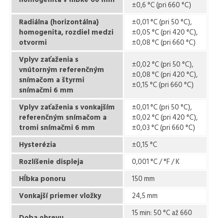
±0,6 °C (pri 660 °C)
Radiálna (horizontálna)
±0,01 °C (pri 50 °C),
homogenita, rozdiel medzi
±0,05 °C (pri 420 °C),
otvormi
±0,08 °C (pri 660 °C)
Vplyv zaťaženia s
±0,02 °C (pri 50 °C),
vnútorným referenčným
±0,08 °C (pri 420 °C),
snímačom a štyrmi
±0,15 °C (pri 660 °C)
snímačmi 6 mm
Vplyv zaťaženia s vonkajším
±0,01 °C (pri 50 °C),
referenčným snímačom a
±0,02 °C (pri 420 °C),
tromi snímačmi 6 mm
±0,03 °C (pri 660 °C)
Hysterézia
±0,15 °C
Rozlíšenie displeja
0,001 °C / °F / K
Hĺbka ponoru
150 mm
Vonkajší priemer vložky
24,5 mm
15 min: 50 °C až 660
Doba ohrevu