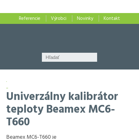
Referencie
Výrobci
Novinky
Kontakt
Univerzálny kalibrátor
teploty Beamex MC6-
T660
Beamex MC6-T660 je