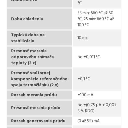
°C
35 min: 660 °C až 50
Doba chladenia
°C, 25 min: 660 °C až
100 °C
Typická doba na
10 min
stabilizáciu
Presnosť merania
odporového snímača
od ±0,011 °C
teploty (3 x)
Presnosť vnútornej
kompenzácie referenčného
±0,1 °C
spoja termočlánku (2 x)
Rozsah merania prúdu
±100 mA
od ±(0,75 μA + 0,007
Presnosť merania prúdu
5 % RDG)
Rozsah generovania prúdu
(0 až 55) mA