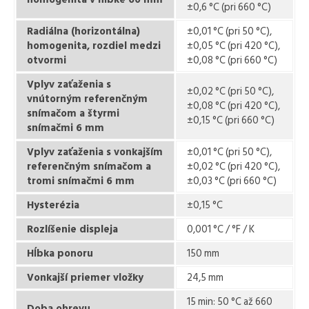
±0,6 °C (pri 660 °C)
Radiálna (horizontálna)
±0,01 °C (pri 50 °C),
homogenita, rozdiel medzi
±0,05 °C (pri 420 °C),
otvormi
±0,08 °C (pri 660 °C)
Vplyv zaťaženia s
±0,02 °C (pri 50 °C),
vnútorným referenčným
±0,08 °C (pri 420 °C),
snímačom a štyrmi
±0,15 °C (pri 660 °C)
snímačmi 6 mm
Vplyv zaťaženia s vonkajším
±0,01 °C (pri 50 °C),
referenčným snímačom a
±0,02 °C (pri 420 °C),
tromi snímačmi 6 mm
±0,03 °C (pri 660 °C)
Hysterézia
±0,15 °C
Rozlíšenie displeja
0,001 °C / °F / K
Hĺbka ponoru
150 mm
Vonkajší priemer vložky
24,5 mm
15 min: 50 °C až 660
Doba ohrevu