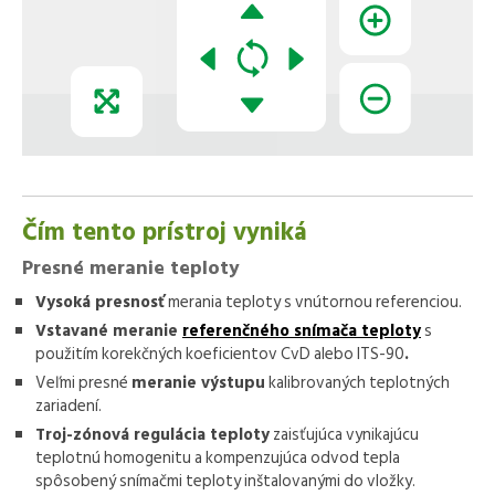
Čím tento prístroj vyniká
Presné meranie teploty
Vysoká presnosť
merania teploty s vnútornou referenciou.
Vstavané meranie
referenčného snímača teploty
s
použitím korekčných koeficientov CvD alebo ITS-90
.
Veľmi presné
meranie výstupu
kalibrovaných teplotných
zariadení.
Troj-zónová regulácia teploty
zaisťujúca vynikajúcu
teplotnú homogenitu a kompenzujúca odvod tepla
spôsobený snímačmi teploty inštalovanými do vložky.