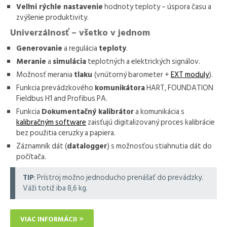
Veľmi rýchle nastavenie
hodnoty teploty – úspora času a
zvýšenie produktivity.
Univerzálnosť – všetko v jednom
Generovanie
a regulácia
teploty
.
Meranie
a
simulácia
teplotných a elektrických signálov.
Možnosť merania
tlaku
(vnútorný barometer +
EXT moduly
).
Funkcia prevádzkového
komunikátora
HART, FOUNDATION
Fieldbus H1 and Profibus PA.
Funkcia
Dokumentačný kalibrátor
a komunikácia s
kalibračným software
zaisťujú digitalizovaný proces kalibrácie
bez použitia ceruzky a papiera.
Záznamník dát (
datalogger
) s možnosťou stiahnutia dát do
počítača.
TIP
: Prístroj možno jednoducho prenášať do prevádzky.
Váži totiž iba 8,6 kg.
VIAC INFORMÁCII