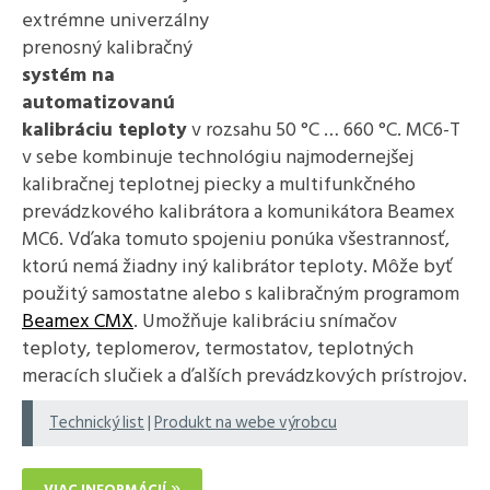
extrémne univerzálny
prenosný kalibračný
systém na
automatizovanú
kalibráciu teploty
v rozsahu 50 °C … 660 °C. MC6-T
v sebe kombinuje technológiu najmodernejšej
kalibračnej teplotnej piecky a multifunkčného
prevádzkového kalibrátora a komunikátora Beamex
MC6. Vďaka tomuto spojeniu ponúka všestrannosť,
ktorú nemá žiadny iný kalibrátor teploty. Môže byť
použitý samostatne alebo s kalibračným programom
Beamex CMX
. Umožňuje kalibráciu snímačov
teploty, teplomerov, termostatov, teplotných
meracích slučiek a ďalších prevádzkových prístrojov.
Technický list
|
Produkt na webe výrobcu