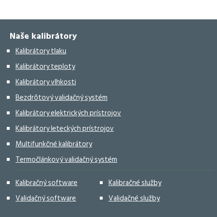
Facebook
X
LinkedIn
WhatsApp
Naše kalibrátory
Kalibrátory tlaku
Kalibrátory teploty
Kalibrátory vlhkosti
Bezdrôtový validačný systém
Kalibrátory elektrických prístrojov
Kalibrátory leteckých prístrojov
Multifunkčné kalibrátory
Termočlánkový validačný systém
Kalibračný software
Kalibračné služby
Validačný software
Validačné služby