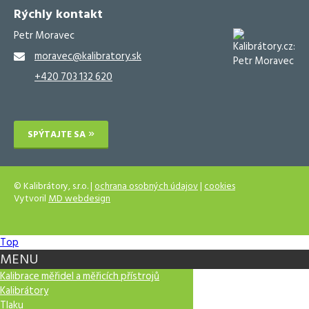
Rýchly kontakt
Petr Moravec
moravec@kalibratory.sk
+420 703 132 620
SPÝTAJTE SA
© Kalibrátory, s.r.o. |
ochrana osobných údajov
|
cookies
Vytvoril
MD webdesign
Top
MENU
Kalibrace měřidel a měřicích přístrojů
Kalibrátory
Tlaku