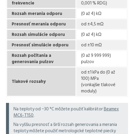
frekvencie
0,001 % RDG)
Rozsah merania odporu
(0 až 4) kΩ
Presnosť merania odporu
od ±4,5 mΩ
Rozsah simulácie odporu
(0 až 4) kΩ
Presnosť simulácie odporu
od ±10 mΩ
Rozsah počítania a
(0 až 9 999 999)
generovania pulzov
pulzov
od ±1 kPa do (0 až
100) MPa
Tlakové rozsahy
(vonkajšie tlakové
moduly)
Na teploty od −30 °C môžete použiť kalibrátor
Beamex
MC6-T150
.
Na vyššiu presnosť a širší rozsah generovania a merania
teploty môžete použiť metrologické teplotné piecky