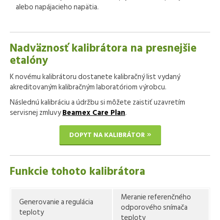
alebo napájacieho napätia.
Nadväznosť kalibrátora na presnejšie
etalóny
K novému kalibrátoru dostanete kalibračný list vydaný
akreditovaným kalibračným laboratóriom výrobcu.
Následnú kalibráciu a údržbu si môžete zaistiť uzavretím
servisnej zmluvy
Beamex Care Plan
.
DOPYT NA KALIBRÁTOR
Funkcie tohoto kalibrátora
Meranie referenčného
Generovanie a regulácia
odporového snímača
teploty
teploty