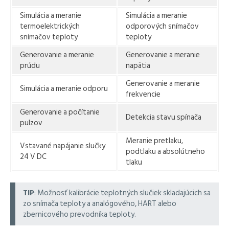
Simulácia a meranie
Simulácia a meranie
termoelektrických
odporových snímačov
snímačov teploty
teploty
Generovanie a meranie
Generovanie a meranie
prúdu
napätia
Generovanie a meranie
Simulácia a meranie odporu
frekvencie
Generovanie a počítanie
Detekcia stavu spínača
pulzov
Meranie pretlaku,
Vstavané napájanie slučky
podtlaku a absolútneho
24 V DC
tlaku
TIP
: Možnosť kalibrácie teplotných slučiek skladajúcich sa
zo snímača teploty a analógového, HART alebo
zbernicového prevodníka teploty.