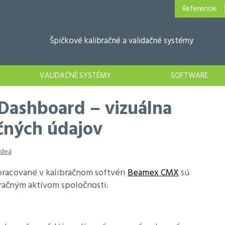
Referencie
Špičkové kalibračné a validačné systémy
VALIDAČNÉ SYSTÉMY
SOFTWARE
Dashboard – vizuálna
ačných údajov
ideá
pracované v kalibračnom softvéri
Beamex CMX
sú
račným aktívom spoločnosti.