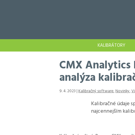
KALIBRÁTORY
CMX Analytics 
analýza kalibr
9. 4. 2023 |
Kalibračný software
,
Novinky
,
V
Kalibračné údaje s
najcennejším kalib