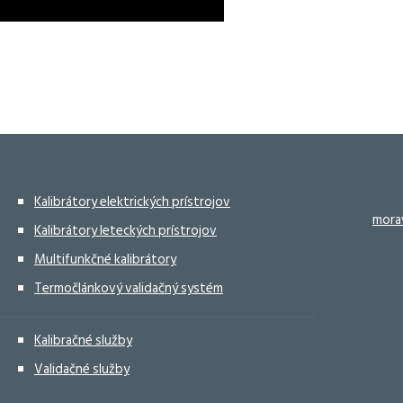
Kalibrátory elektrických prístrojov
mora
Kalibrátory leteckých prístrojov
Multifunkčné kalibrátory
Termočlánkový validačný systém
Kalibračné služby
Validačné služby