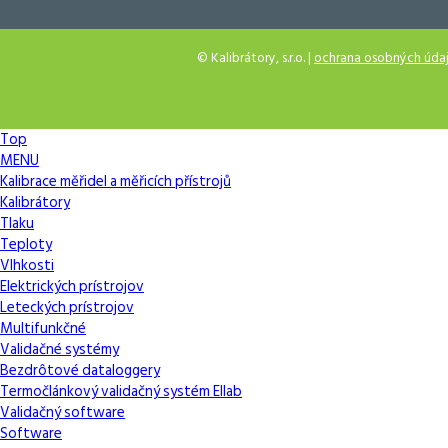
© Kalibrátory, s.r.o. |
ochrana osobných úda
Top
MENU
Kalibrace měřidel a měřicích přístrojů
Kalibrátory
Tlaku
Teploty
Vlhkosti
Elektrických prístrojov
Leteckých prístrojov
Multifunkčné
Validačné systémy
Bezdrôtové dataloggery
Termočlánkový validačný systém Ellab
Validačný software
Software