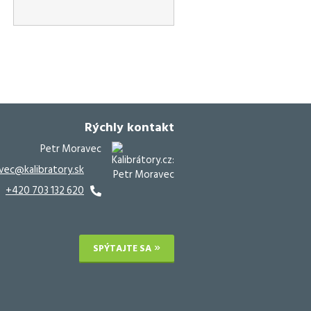
Rýchly kontakt
Petr Moravec
vec@kalibratory.sk
+420 703 132 620
SPÝTAJTE SA