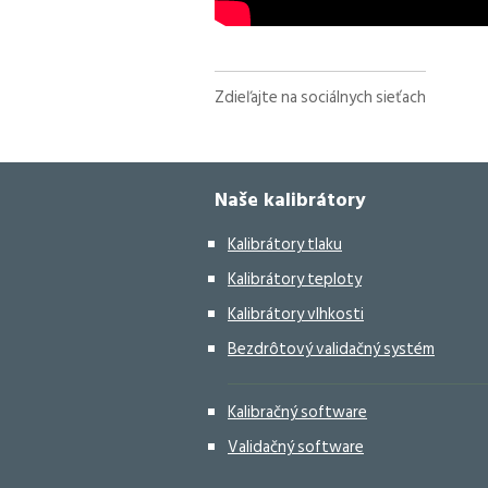
Zdieľajte na sociálnych sieťach
Facebook
X
LinkedIn
WhatsApp
Naše kalibrátory
Kalibrátory tlaku
Kalibrátory teploty
Kalibrátory vlhkosti
Bezdrôtový validačný systém
Kalibračný software
Validačný software