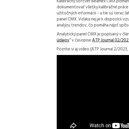
Kalibračný softvér Beamex CMX pomáha
dokumentovať všetky kalibračné práce 
užitočných informácií – a tie sú teraz 
panel CMX. Vďaka nej je k dispozícii vi
analýzu trendov, čo pomáha nájsť spôsob
Analytický panel CMX je popísaný v člán
údajov
“ v časopise
ATP Journal 02/202
Pozrite si aj video (ATP Journal 2/2023, 