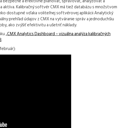
 bezpečne a efektívne plánovať, spravovať, analyzovať a
a aktíva. Kalibračný softvér CMX má tiež databázu s množstvom
ľahko dostupné vďaka voliteľnej softvérovej aplikácii Analytický
zuálny prehľad údajov z CMX na vytváranie správ a jednoduchšiu
y, ako zvýšiť efektivitu a ušetriť náklady.
ku „
CMX Analytics Dashboard – vizuálna analýza kalibračných
3
.
február):