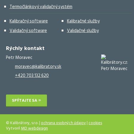
Termočlánkový validačný systém
Kalibračný software
Kalibračné služby
Validačný software
Validačné služby
Rýchly kontakt
Petr Moravec
moravec@kalibratory.sk
+420 703 132 620
SPÝTAJTE SA
© Kalibrátory, s.r.o. |
ochrana osobných údajov
|
cookies
Vytvoril
MD webdesign