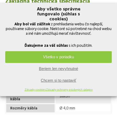
Základná technická špecifikácia
Aby všetko správne
fungovalo (súhlas s
Teplotný rozsah
−20 °C až +135 °C
cookies)
Aby bol váš zážitok
z prehliadania webu čo najlepší,
Mericí princíp
termoelektrický jav
používame súbory cookie. Niektoré sú potrebné na chod webu
±0,2 °C / kalibrovaný ±0,05
a iné nám umožňujú merať návštevnosť.
Presnosť
°C
Ďakujeme za váš súhlas
s ich použitím.
Čas odozvy (T-63%)
1,0 s
Čas odozvy (T-90%)
1,8 s
Všetko v poriadku
Materiál elektródy
nehrdzavejúca oceľ
Beriem len nevyhnutné
Rozmer elektródy
Ø 1,2 mm
Chcem si to nastaviť
Ukončenie elektródy
okrúhle, ostré, kužeľovité
Zásady cookies
Zásady ochrany osobných údajov
Materiál povrchu
silikon
kábla
Rozměry kábla
Ø 4,0 mm