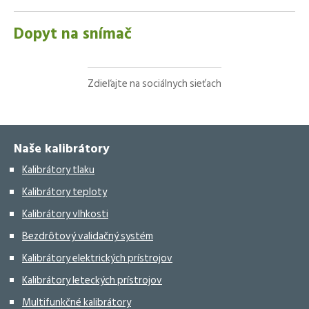
Dopyt na snímač
Zdieľajte na sociálnych sieťach
Facebook
X
LinkedIn
WhatsApp
Naše kalibrátory
Kalibrátory tlaku
Kalibrátory teploty
Kalibrátory vlhkosti
Bezdrôtový validačný systém
Kalibrátory elektrických prístrojov
Kalibrátory leteckých prístrojov
Multifunkčné kalibrátory