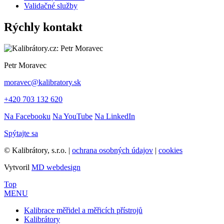
Validačné služby
Rýchly kontakt
Petr Moravec
moravec@kalibratory.sk
+420 703 132 620
Na Facebooku
Na YouTube
Na LinkedIn
Spýtajte sa
© Kalibrátory, s.r.o. |
ochrana osobných údajov
|
cookies
Vytvoril
MD webdesign
Top
MENU
Kalibrace měřidel a měřicích přístrojů
Kalibrátory