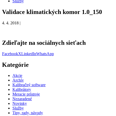
Služby
Validace klimatických komor 1.0_150
4. 4. 2018 |
Zdieľajte na sociálnych sieťach
Facebook
X
LinkedIn
WhatsApp
Kategórie
Akcie
Archív
Kalibračný software
Kalibrátory
Meracie prístroje
Nezaradené
Novinky
Služby
Tipy, rady, návody