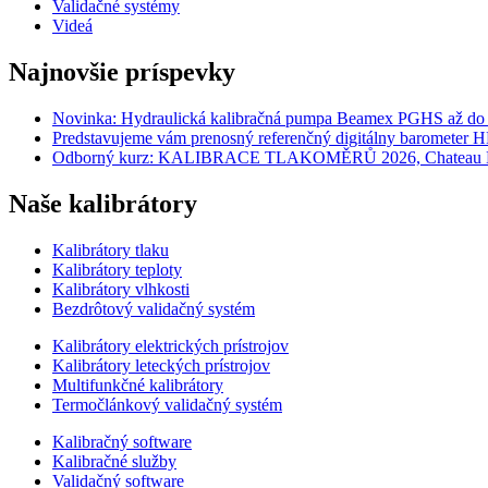
Validačné systémy
Videá
Najnovšie príspevky
Novinka: Hydraulická kalibračná pumpa Beamex PGHS až do t
Predstavujeme vám prenosný referenčný digitálny barometer 
Odborný kurz: KALIBRACE TLAKOMĚRŮ 2026, Chateau Krak
Naše kalibrátory
Kalibrátory tlaku
Kalibrátory teploty
Kalibrátory vlhkosti
Bezdrôtový validačný systém
Kalibrátory elektrických prístrojov
Kalibrátory leteckých prístrojov
Multifunkčné kalibrátory
Termočlánkový validačný systém
Kalibračný software
Kalibračné služby
Validačný software