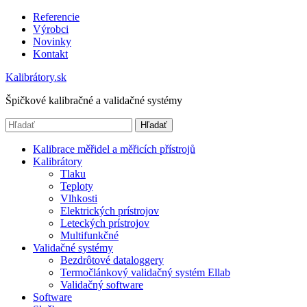
Referencie
Výrobci
Novinky
Kontakt
Kalibrátory.sk
Špičkové kalibračné a validačné systémy
Hľadať
Kalibrace měřidel a měřicích přístrojů
Kalibrátory
Tlaku
Teploty
Vlhkosti
Elektrických prístrojov
Leteckých prístrojov
Multifunkčné
Validačné systémy
Bezdrôtové dataloggery
Termočlánkový validačný systém Ellab
Validačný software
Software