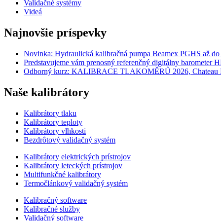
Validačné systémy
Videá
Najnovšie príspevky
Novinka: Hydraulická kalibračná pumpa Beamex PGHS až do t
Predstavujeme vám prenosný referenčný digitálny barometer 
Odborný kurz: KALIBRACE TLAKOMĚRŮ 2026, Chateau Krak
Naše kalibrátory
Kalibrátory tlaku
Kalibrátory teploty
Kalibrátory vlhkosti
Bezdrôtový validačný systém
Kalibrátory elektrických prístrojov
Kalibrátory leteckých prístrojov
Multifunkčné kalibrátory
Termočlánkový validačný systém
Kalibračný software
Kalibračné služby
Validačný software