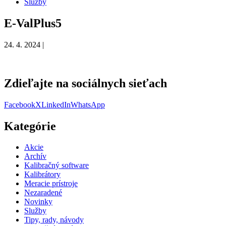
Služby
E-ValPlus5
24. 4. 2024 |
Zdieľajte na sociálnych sieťach
Facebook
X
LinkedIn
WhatsApp
Kategórie
Akcie
Archív
Kalibračný software
Kalibrátory
Meracie prístroje
Nezaradené
Novinky
Služby
Tipy, rady, návody