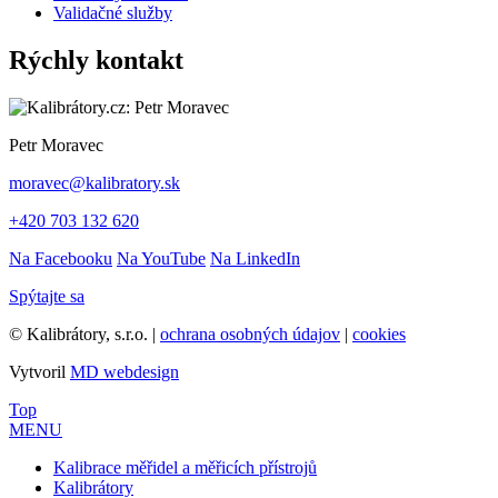
Validačné služby
Rýchly kontakt
Petr Moravec
moravec@kalibratory.sk
+420 703 132 620
Na Facebooku
Na YouTube
Na LinkedIn
Spýtajte sa
© Kalibrátory, s.r.o. |
ochrana osobných údajov
|
cookies
Vytvoril
MD webdesign
Top
MENU
Kalibrace měřidel a měřicích přístrojů
Kalibrátory