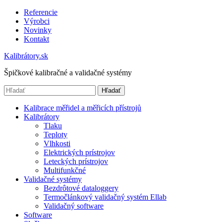
Referencie
Výrobci
Novinky
Kontakt
Kalibrátory.sk
Špičkové kalibračné a validačné systémy
Hľadať
Kalibrace měřidel a měřicích přístrojů
Kalibrátory
Tlaku
Teploty
Vlhkosti
Elektrických prístrojov
Leteckých prístrojov
Multifunkčné
Validačné systémy
Bezdrôtové dataloggery
Termočlánkový validačný systém Ellab
Validačný software
Software