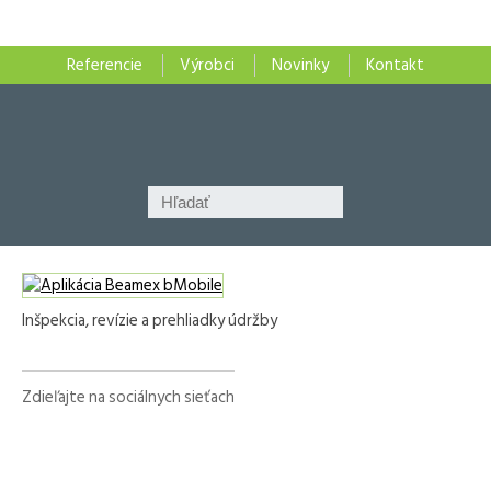
Referencie
Výrobci
Novinky
Kontakt
Inšpekcia, revízie a prehliadky údržby
Zdieľajte na sociálnych sieťach
Facebook
X
LinkedIn
WhatsApp