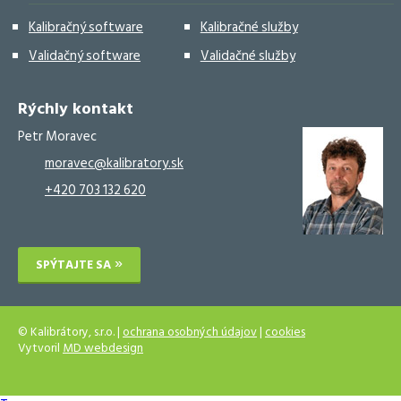
Kalibračný software
Kalibračné služby
Validačný software
Validačné služby
Rýchly kontakt
Petr Moravec
moravec@kalibratory.sk
+420 703 132 620
SPÝTAJTE SA
© Kalibrátory, s.r.o. |
ochrana osobných údajov
|
cookies
Vytvoril
MD webdesign