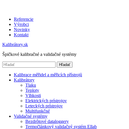
Referencie
Výrobci
Novinky
Kontakt
Kalibrátory.sk
Špičkové kalibračné a validačné systémy
Hľadať
Kalibrace měřidel a měřicích přístrojů
Kalibrátory
Tlaku
Teploty
Vlhkosti
Elektrických prístrojov
Leteckých prístrojov
Multifunkčné
Validačné systémy
Bezdrôtové dataloggery
Termočlánkový validačný systém Ellab