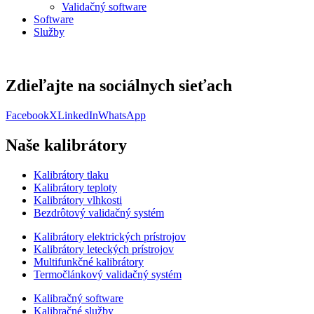
Validačný software
Software
Služby
Zdieľajte na sociálnych sieťach
Facebook
X
LinkedIn
WhatsApp
Naše kalibrátory
Kalibrátory tlaku
Kalibrátory teploty
Kalibrátory vlhkosti
Bezdrôtový validačný systém
Kalibrátory elektrických prístrojov
Kalibrátory leteckých prístrojov
Multifunkčné kalibrátory
Termočlánkový validačný systém
Kalibračný software
Kalibračné služby