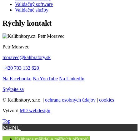
Validačný software
Validačné služby
Rýchly kontakt
Petr Moravec
moravec@kalibratory.sk
+420 703 132 620
Na Facebooku
Na YouTube
Na LinkedIn
Spýtajte sa
© Kalibrátory, s.r.o. |
ochrana osobných údajov
|
cookies
Vytvoril
MD webdesign
Top
MENU
Kalibrace měřidel a měřicích přístrojů