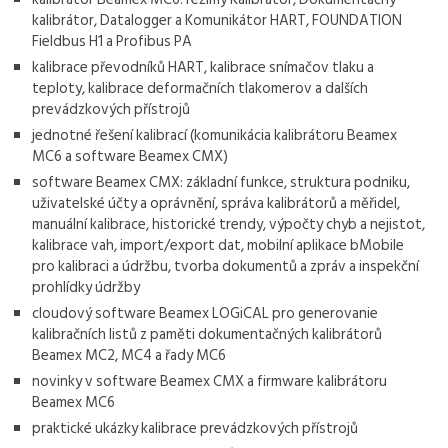
kalibrátor, Datalogger a Komunikátor HART, FOUNDATION
Fieldbus H1 a Profibus PA
kalibrace převodníků HART, kalibrace snímačov tlaku a
teploty, kalibrace deformačních tlakomerov a dalších
prevádzkových přístrojů
jednotné řešení kalibrací (komunikácia kalibrátoru Beamex
MC6 a software Beamex CMX)
software Beamex CMX: základní funkce, struktura podniku,
uživatelské účty a oprávnění, správa kalibrátorů a měřidel,
manuální kalibrace, historické trendy, výpočty chyb a nejistot,
kalibrace vah, import/export dat, mobilní aplikace bMobile
pro kalibraci a údržbu, tvorba dokumentů a zpráv a inspekční
prohlídky údržby
cloudový software Beamex LOGiCAL pro generovanie
kalibračních listů z paměti dokumentačných kalibrátorů
Beamex MC2, MC4 a řady MC6
novinky v software Beamex CMX a firmware kalibrátoru
Beamex MC6
praktické ukázky kalibrace prevádzkových přístrojů