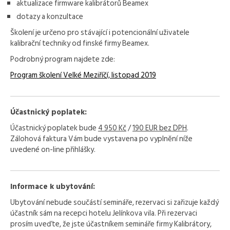
aktualizace firmware kalibrátorů Beamex
dotazy a konzultace
Školení je určeno pro stávající i potencionální uživatele
kalibrační techniky od finské firmy Beamex.
Podrobný program najdete zde:
Program školení Velké Meziříčí, listopad 2019
Účastnický poplatek:
Účastnický poplatek bude
4 950 Kč
/
190 EUR
bez DPH
.
Zálohová faktura Vám bude vystavena po vyplnění níže
uvedené on-line přihlášky.
Informace k ubytování:
Ubytování nebude součástí semináře, rezervaci si zařizuje každý
účastník sám na recepci hotelu Jelínkova vila. Při rezervaci
prosím uveďte, že jste účastníkem semináře firmy Kalibrátory,