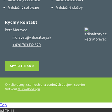
Validačný software
Validačné služby
Rýchly kontakt
Petr Moravec
moravec@kalibratory.sk
+420 703 132 620
SPÝTAJTE SA
© Kalibrátory, s.r.o. |
ochrana osobných údajov
|
cookies
Vytvoril
MD webdesign
Top
MENU