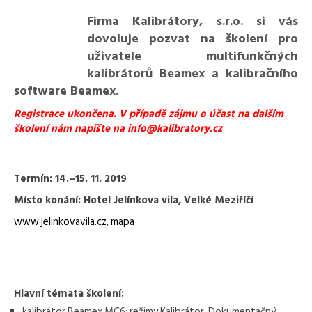
Firma Kalibrátory, s.r.o. si vás
dovoluje pozvat na školení pro
uživatele multifunkčných
kalibrátorů Beamex a kalibračního
software Beamex.
Registrace ukončena. V případě zájmu o účast na dalším
školení nám napište na info@kalibratory.cz
Termín: 14.–15. 11. 2019
Místo konání: Hotel Jelínkova vila, Velké Meziříčí
www.jelinkovavila.cz
,
mapa
Hlavní
témata školení:
kalibrátor Beamex MC6: režimy Kalibrátor, Dokumentačný