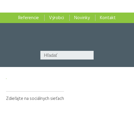
Referencie
Výrobci
Novinky
Kontakt
Zdieľajte na sociálnych sieťach
Facebook
X
LinkedIn
WhatsApp