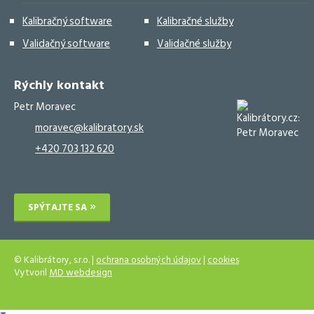
Kalibračný software
Kalibračné služby
Validačný software
Validačné služby
Rýchly kontakt
Petr Moravec
moravec@kalibratory.sk
+420 703 132 620
SPÝTAJTE SA
© Kalibrátory, s.r.o. |
ochrana osobných údajov
|
cookies
Vytvoril
MD webdesign