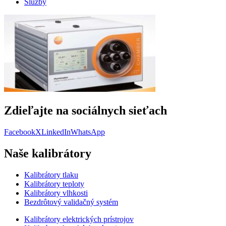
Služby
Zdieľajte na sociálnych sieťach
Facebook
X
LinkedIn
WhatsApp
Naše kalibrátory
Kalibrátory tlaku
Kalibrátory teploty
Kalibrátory vlhkosti
Bezdrôtový validačný systém
Kalibrátory elektrických prístrojov