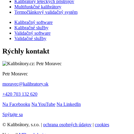
Kalibrátory leteckých prístrojov
Multifunkčné kalibrátory
Termočlánkový validačný systém
Kalibračný software
Kalibračné služby
Validačný software
Validačné služby
Rýchly kontakt
Petr Moravec
moravec@kalibratory.sk
+420 703 132 620
Na Facebooku
Na YouTube
Na LinkedIn
Spýtajte sa
© Kalibrátory, s.r.o. |
ochrana osobných údajov
|
cookies