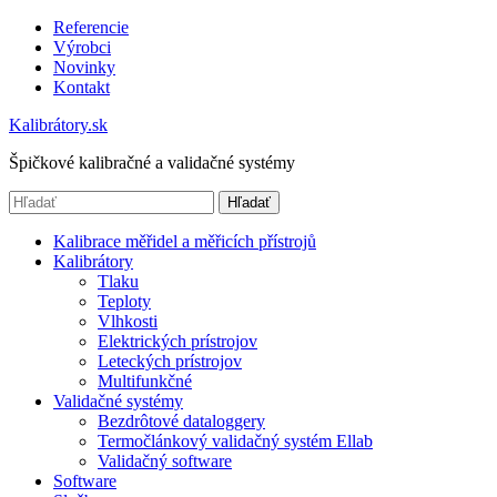
Referencie
Výrobci
Novinky
Kontakt
Kalibrátory.sk
Špičkové kalibračné a validačné systémy
Hľadať
Kalibrace měřidel a měřicích přístrojů
Kalibrátory
Tlaku
Teploty
Vlhkosti
Elektrických prístrojov
Leteckých prístrojov
Multifunkčné
Validačné systémy
Bezdrôtové dataloggery
Termočlánkový validačný systém Ellab
Validačný software
Software