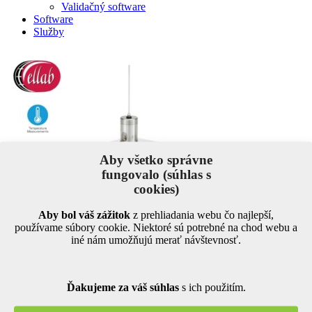
Validačný software
Software
Služby
Aby všetko správne
fungovalo (súhlas s
cookies)
Aby bol váš zážitok
z prehliadania webu čo najlepší,
používame súbory cookie. Niektoré sú potrebné na chod webu a
iné nám umožňujú merať návštevnosť.
Zdieľajte na sociálnych sieťach
Ďakujeme za váš súhlas
s ich použitím.
Facebook
X
LinkedIn
WhatsApp