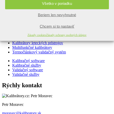
Všetko v poriadku
Naše kalibrátory
Beriem len nevyhnutné
Kalibrátory tlaku
Kalibrátory teploty
Kalibrátory vlhkosti
Chcem si to nastaviť
Bezdrôtový validačný systém
Zásady cookies
Zásady ochrany osobných údajov
Kalibrátory elektrických prístrojov
Kalibrátory leteckých prístrojov
Multifunkčné kalibrátory
Termočlánkový validačný systém
Kalibračný software
Kalibračné služby
Validačný software
Validačné služby
Rýchly kontakt
Petr Moravec
moravec@kalibratory.sk