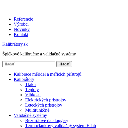
Referencie
Výrobci
Novinky
Kontakt
Kalibrátory.sk
Špičkové kalibračné a validačné systémy
Hľadať
Kalibrace měřidel a měřicích přístrojů
Kalibrátory
Tlaku
Teploty
Vlhkosti
Elektrických prístrojov
Leteckých prístrojov
Multifunkčné
Validačné systémy
Bezdrôtové dataloggery
Termočlánkový validačný systém Ellab