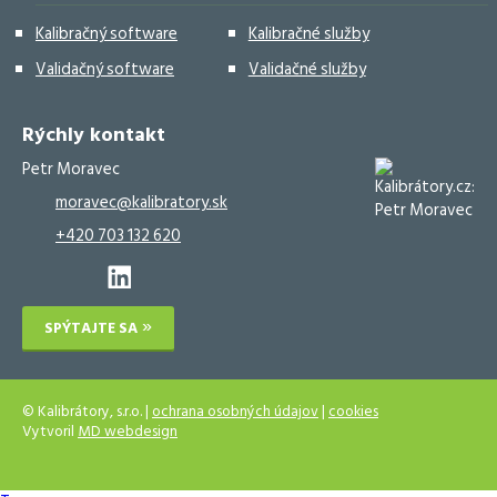
Kalibračný software
Kalibračné služby
Validačný software
Validačné služby
Rýchly kontakt
Petr Moravec
moravec@kalibratory.sk
+420 703 132 620
SPÝTAJTE SA
© Kalibrátory, s.r.o. |
ochrana osobných údajov
|
cookies
Vytvoril
MD webdesign