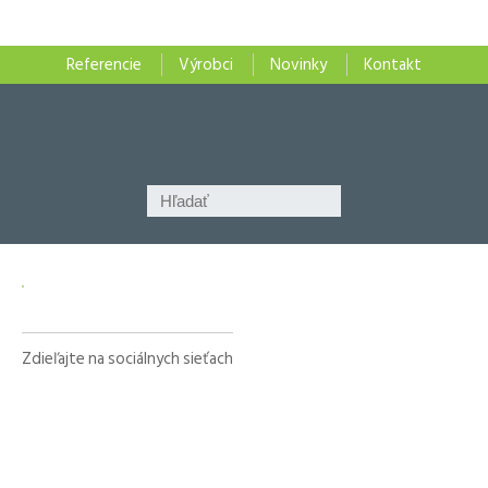
Referencie
Výrobci
Novinky
Kontakt
Zdieľajte na sociálnych sieťach
Facebook
X
LinkedIn
WhatsApp