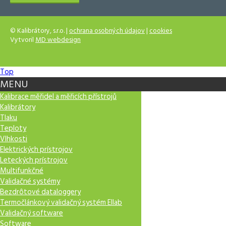
© Kalibrátory, s.r.o. |
ochrana osobných údajov
|
cookies
Vytvoril
MD webdesign
Top
MENU
Kalibrace měřidel a měřicích přístrojů
Kalibrátory
Tlaku
Teploty
Vlhkosti
Elektrických prístrojov
Leteckých prístrojov
Multifunkčné
Validačné systémy
Bezdrôtové dataloggery
Termočlánkový validačný systém Ellab
Validačný software
Software