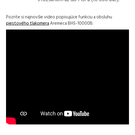
Pozrite si najnovšie video popisujúce funkciu a obsluhu
piestového tlakomera
Aremeca BH5-10000B: