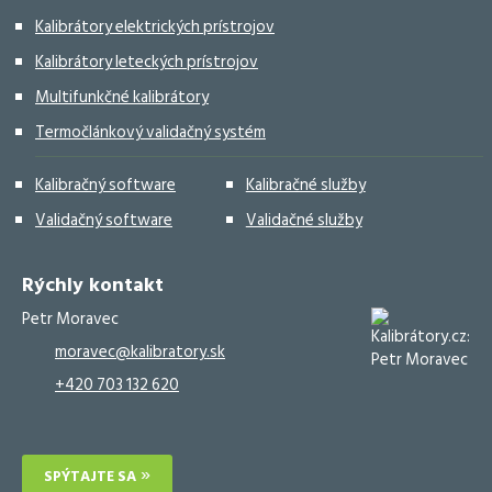
Kalibrátory elektrických prístrojov
Kalibrátory leteckých prístrojov
Multifunkčné kalibrátory
Termočlánkový validačný systém
Kalibračný software
Kalibračné služby
Validačný software
Validačné služby
Rýchly kontakt
Petr Moravec
moravec@kalibratory.sk
+420 703 132 620
SPÝTAJTE SA