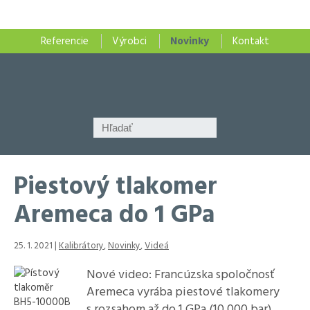
Referencie
Výrobci
Novinky
Kontakt
Piestový tlakomer
Aremeca do 1 GPa
25. 1. 2021 |
Kalibrátory
,
Novinky
,
Videá
Nové video: Francúzska spoločnosť
Aremeca vyrába piestové tlakomery
s rozsahom až do 1 GPa (10 000 bar).