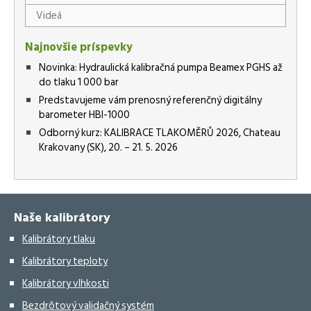
Videá
Najnovšie príspevky
Novinka: Hydraulická kalibračná pumpa Beamex PGHS až
do tlaku 1 000 bar
Predstavujeme vám prenosný referenčný digitálny
barometer HBI-1000
Odborný kurz: KALIBRACE TLAKOMĚRŮ 2026, Chateau
Krakovany (SK), 20. – 21. 5. 2026
Naše kalibrátory
Kalibrátory tlaku
Kalibrátory teploty
Kalibrátory vlhkosti
Bezdrôtový validačný systém