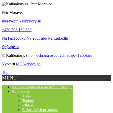
Petr Moravec
moravec@kalibratory.sk
+420 703 132 620
Na Facebooku
Na YouTube
Na LinkedIn
Spýtajte sa
© Kalibrátory, s.r.o. |
ochrana osobných údajov
|
cookies
Vytvoril
MD webdesign
Top
MENU
Kalibrace měřidel a měřicích přístrojů
Kalibrátory
Tlaku
Teploty
Vlhkosti
Elektrických prístrojov