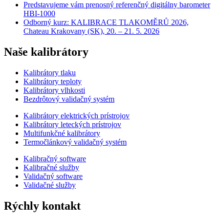
Predstavujeme vám prenosný referenčný digitálny barometer
HBI-1000
Odborný kurz: KALIBRACE TLAKOMĚRŮ 2026,
Chateau Krakovany (SK), 20. – 21. 5. 2026
Naše kalibrátory
Kalibrátory tlaku
Kalibrátory teploty
Kalibrátory vlhkosti
Bezdrôtový validačný systém
Kalibrátory elektrických prístrojov
Kalibrátory leteckých prístrojov
Multifunkčné kalibrátory
Termočlánkový validačný systém
Kalibračný software
Kalibračné služby
Validačný software
Validačné služby
Rýchly kontakt