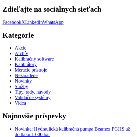
Zdieľajte na sociálnych sieťach
Facebook
X
LinkedIn
WhatsApp
Kategórie
Akcie
Archív
Kalibračný software
Kalibrátory
Meracie prístroje
Nezaradené
Novinky
Služby
Tipy, rady, návody
Validačné systémy
Videá
Najnovšie príspevky
Novinka: Hydraulická kalibračná pumpa Beamex PGHS až
do tlaku 1 000 bar