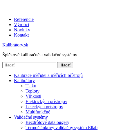
Referencie
Výrobci
Novinky
Kontakt
Kalibrátory.sk
Špičkové kalibračné a validačné systémy
Hľadať
Kalibrace měřidel a měřicích přístrojů
Kalibrátory
Tlaku
Teploty
Vlhkosti
Elektrických prístrojov
Leteckých prístrojov
Multifunkčné
Validačné systémy
Bezdrôtové dataloggery
Termočlánkový validačný systém Ellab