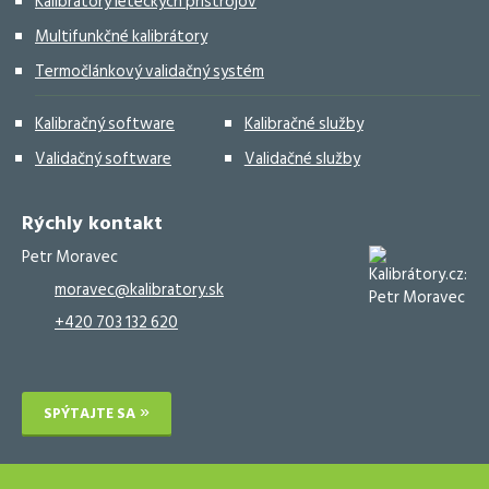
Kalibrátory leteckých prístrojov
Multifunkčné kalibrátory
Termočlánkový validačný systém
Kalibračný software
Kalibračné služby
Validačný software
Validačné služby
Rýchly kontakt
Petr Moravec
moravec@kalibratory.sk
+420 703 132 620
SPÝTAJTE SA