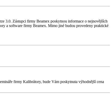
ze 3.0. Zástupci firmy Beamex poskytnou informace o nejnovějších
átory a software firmy Beamex. Mimo jiné budou provedeny praktické
m semináře firmy Kalibrátory, bude Vám poskytnuta výhodnější cena