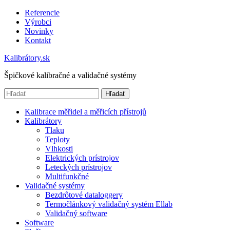
Referencie
Výrobci
Novinky
Kontakt
Kalibrátory.sk
Špičkové kalibračné a validačné systémy
Hľadať
Kalibrace měřidel a měřicích přístrojů
Kalibrátory
Tlaku
Teploty
Vlhkosti
Elektrických prístrojov
Leteckých prístrojov
Multifunkčné
Validačné systémy
Bezdrôtové dataloggery
Termočlánkový validačný systém Ellab
Validačný software
Software