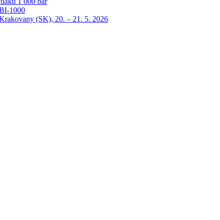
laku 1 000 bar
HBI-1000
ovany (SK), 20. – 21. 5. 2026