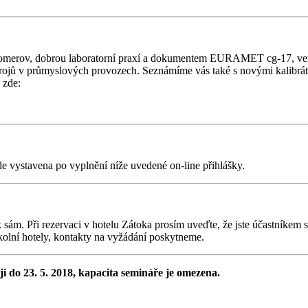
lakomerov, dobrou laboratorní praxí a dokumentem EURAMET cg-17, ver
ístrojů v průmyslových provozech. Seznámíme vás také s novými kalibr
 zde:
e vystavena po vyplnění níže uvedené on-line přihlášky.
ík sám. Při rezervaci v hotelu Zátoka prosím uveďte, že jste účastníke
kolní hotely, kontakty na vyžádání poskytneme.
ji do 23. 5. 2018, kapacita semináře je omezena.