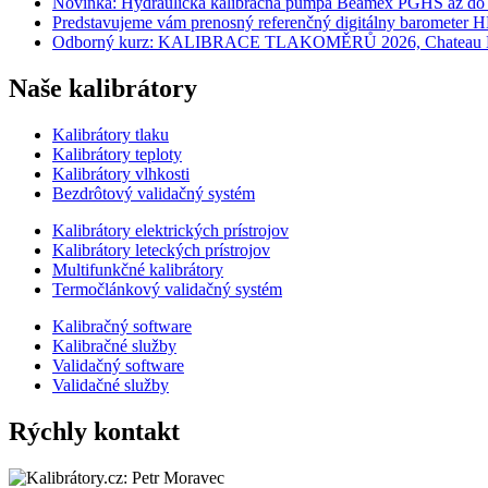
Novinka: Hydraulická kalibračná pumpa Beamex PGHS až do t
Predstavujeme vám prenosný referenčný digitálny barometer 
Odborný kurz: KALIBRACE TLAKOMĚRŮ 2026, Chateau Krak
Naše kalibrátory
Kalibrátory tlaku
Kalibrátory teploty
Kalibrátory vlhkosti
Bezdrôtový validačný systém
Kalibrátory elektrických prístrojov
Kalibrátory leteckých prístrojov
Multifunkčné kalibrátory
Termočlánkový validačný systém
Kalibračný software
Kalibračné služby
Validačný software
Validačné služby
Rýchly kontakt