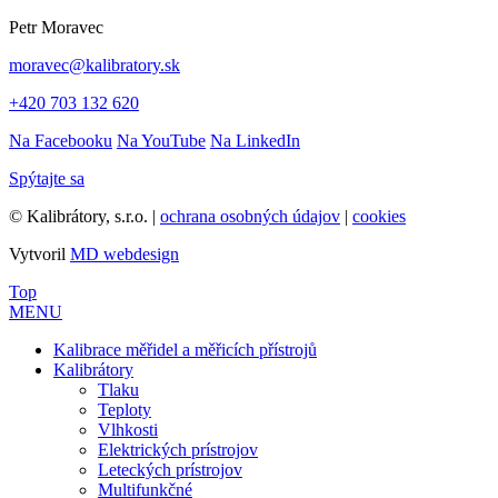
Petr Moravec
moravec@kalibratory.sk
+420 703 132 620
Na Facebooku
Na YouTube
Na LinkedIn
Spýtajte sa
© Kalibrátory, s.r.o. |
ochrana osobných údajov
|
cookies
Vytvoril
MD webdesign
Top
MENU
Kalibrace měřidel a měřicích přístrojů
Kalibrátory
Tlaku
Teploty
Vlhkosti
Elektrických prístrojov
Leteckých prístrojov
Multifunkčné