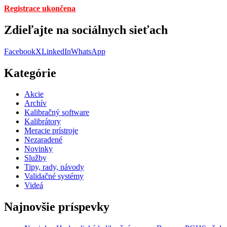
Registrace ukončena
Zdieľajte na sociálnych sieťach
Facebook
X
LinkedIn
WhatsApp
Kategórie
Akcie
Archív
Kalibračný software
Kalibrátory
Meracie prístroje
Nezaradené
Novinky
Služby
Tipy, rady, návody
Validačné systémy
Videá
Najnovšie príspevky