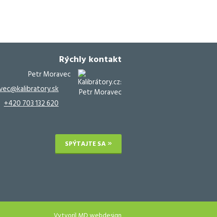
Rýchly kontakt
Petr Moravec
vec@kalibratory.sk
+420 703 132 620
SPÝTAJTE SA
Vytvoril
MD webdesign