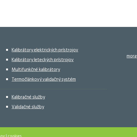
Kalibrátory elektrických prístrojov
mora
Kalibrátory leteckých prístrojov
Multifunkčné kalibrátory
Termočlánkový validačný systém
Kalibračné služby
Validačné služby
jov
|
cookies