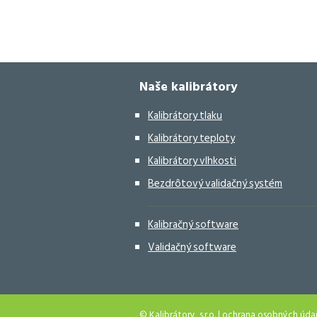
Naše kalibrátory
Kalibrátory tlaku
Kalibrátory teploty
Kalibrátory vlhkosti
Bezdrôtový validačný systém
Kalibračný software
Validačný software
© Kalibrátory, s.r.o. |
ochrana osobných úda