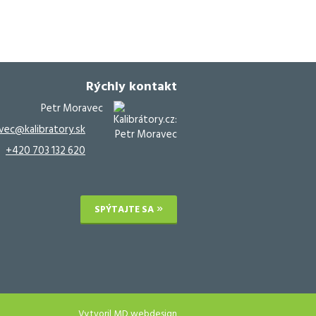
Rýchly kontakt
Petr Moravec
vec@kalibratory.sk
+420 703 132 620
SPÝTAJTE SA
Vytvoril
MD webdesign