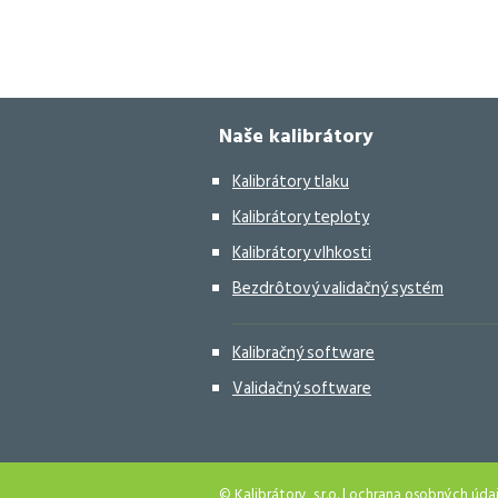
Naše kalibrátory
Kalibrátory tlaku
Kalibrátory teploty
Kalibrátory vlhkosti
Bezdrôtový validačný systém
Kalibračný software
Validačný software
© Kalibrátory, s.r.o. |
ochrana osobných úda