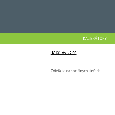
KALIBRÁTORY
HG101-ds-v2.03
Zdieľajte na sociálnych sieťach
Facebook
X
LinkedIn
WhatsApp