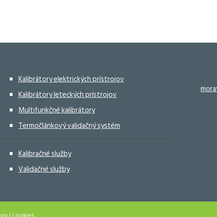
Kalibrátory elektrických prístrojov
mora
Kalibrátory leteckých prístrojov
Multifunkčné kalibrátory
Termočlánkový validačný systém
Kalibračné služby
Validačné služby
jov
|
cookies