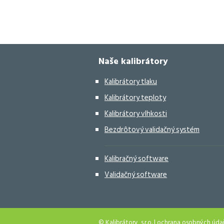
Naše kalibrátory
Kalibrátory tlaku
Kalibrátory teploty
Kalibrátory vlhkosti
Bezdrôtový validačný systém
Kalibračný software
Validačný software
© Kalibrátory, s.r.o. |
ochrana osobných úda