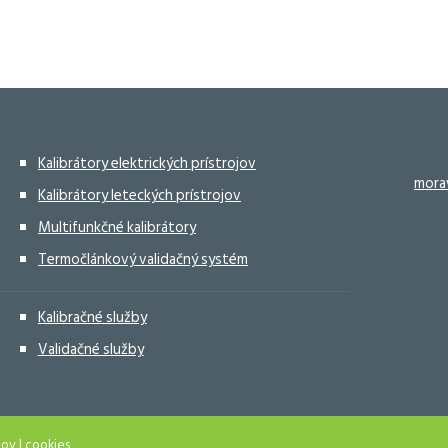
Kalibrátory elektrických prístrojov
mora
Kalibrátory leteckých prístrojov
Multifunkčné kalibrátory
Termočlánkový validačný systém
Kalibračné služby
Validačné služby
jov
|
cookies