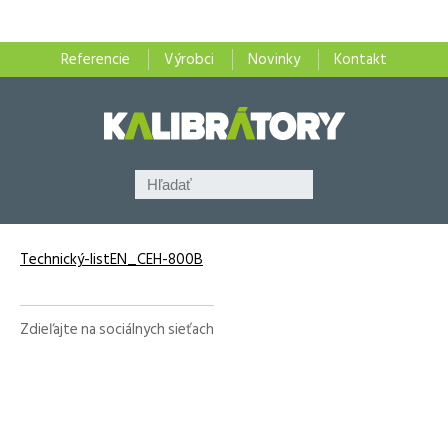
Referencie
Výrobci
Novinky
Kontakt
Technický-listEN_CEH-800B
Zdieľajte na sociálnych sieťach
Facebook
X
LinkedIn
WhatsApp