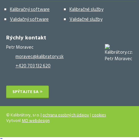
Kalibračný software
Kalibračné služby
Validačný software
Validačné služby
Rýchly kontakt
Petr Moravec
moravec@kalibratory.sk
+420 703 132 620
SPÝTAJTE SA
© Kalibrátory, s.r.o. |
ochrana osobných údajov
|
cookies
Vytvoril
MD webdesign