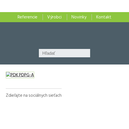
Referencie
Výrobci
Novinky
Kontakt
Zdieľajte na sociálnych sieťach
Facebook
X
LinkedIn
WhatsApp