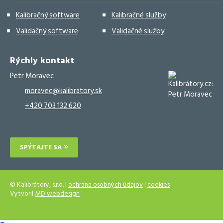
Kalibračný software
Kalibračné služby
Validačný software
Validačné služby
Rýchly kontakt
Petr Moravec
moravec@kalibratory.sk
+420 703 132 620
SPÝTAJTE SA
© Kalibrátory, s.r.o. |
ochrana osobných údajov
|
cookies
Vytvoril
MD webdesign