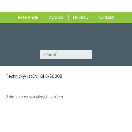
Referencie
Výrobci
Novinky
Kontakt
Technický-listEN_BH3-5000B
Zdieľajte na sociálnych sieťach
Facebook
X
LinkedIn
WhatsApp