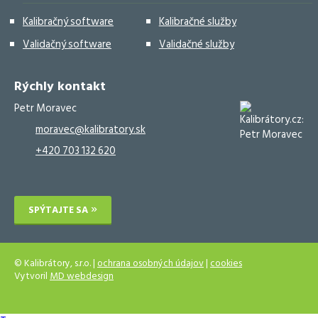
Kalibračný software
Kalibračné služby
Validačný software
Validačné služby
Rýchly kontakt
Petr Moravec
moravec@kalibratory.sk
+420 703 132 620
SPÝTAJTE SA
© Kalibrátory, s.r.o. |
ochrana osobných údajov
|
cookies
Vytvoril
MD webdesign