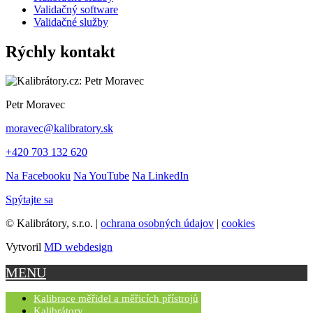
Validačný software
Validačné služby
Rýchly kontakt
Petr Moravec
moravec@kalibratory.sk
+420 703 132 620
Na Facebooku
Na YouTube
Na LinkedIn
Spýtajte sa
© Kalibrátory, s.r.o. |
ochrana osobných údajov
|
cookies
Vytvoril
MD webdesign
MENU
Kalibrace měřidel a měřicích přístrojů
Kalibrátory