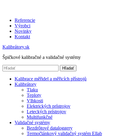
Referencie
Výrobci
Novinky
Kontakt
Kalibrátory.sk
Špičkové kalibračné a validačné systémy
Hľadať
Kalibrace měřidel a měřicích přístrojů
Kalibrátory
Tlaku
Teploty
Vlhkosti
Elektrických prístrojov
Leteckých prístrojov
Multifunkčné
Validačné systémy
Bezdrôtové dataloggery
Termočlánkový validačný systém Ellab