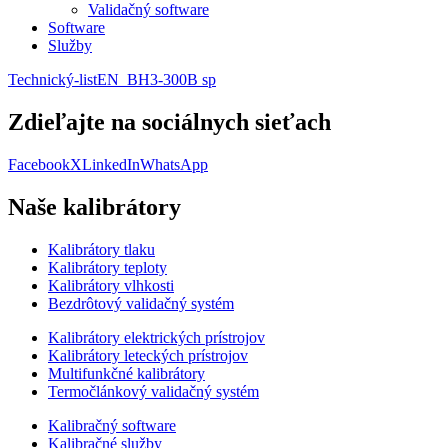
Validačný software
Software
Služby
Technický-listEN_BH3-300B sp
Zdieľajte na sociálnych sieťach
Facebook
X
LinkedIn
WhatsApp
Naše kalibrátory
Kalibrátory tlaku
Kalibrátory teploty
Kalibrátory vlhkosti
Bezdrôtový validačný systém
Kalibrátory elektrických prístrojov
Kalibrátory leteckých prístrojov
Multifunkčné kalibrátory
Termočlánkový validačný systém
Kalibračný software
Kalibračné služby