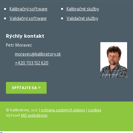
Kalibračný software
Kalibračné služby
Validačný software
Validačné služby
Rýchly kontakt
Petr Moravec
moravec@kalibratory.sk
+420 703 132 620
SPÝTAJTE SA
© Kalibrátory, s.r.o. |
ochrana osobných údajov
|
cookies
Vytvoril
MD webdesign