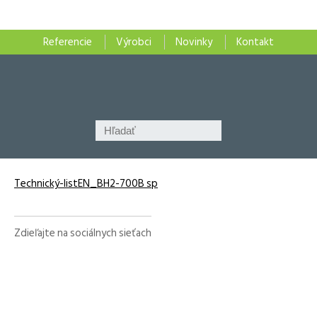
Referencie
Výrobci
Novinky
Kontakt
Technický-listEN_BH2-700B sp
Zdieľajte na sociálnych sieťach
Facebook
X
LinkedIn
WhatsApp