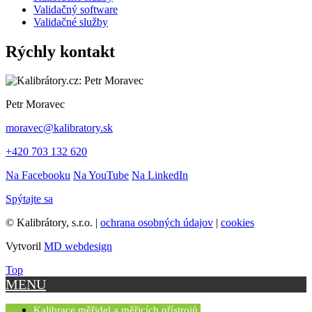
Validačný software
Validačné služby
Rýchly kontakt
Petr Moravec
moravec@kalibratory.sk
+420 703 132 620
Na Facebooku
Na YouTube
Na LinkedIn
Spýtajte sa
© Kalibrátory, s.r.o. |
ochrana osobných údajov
|
cookies
Vytvoril
MD webdesign
Top
MENU
Kalibrace měřidel a měřicích přístrojů