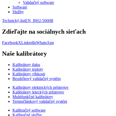
Validačný software
Software
Služby
Technický-listEN_BH2-5000B
Zdieľajte na sociálnych sieťach
Facebook
X
LinkedIn
WhatsApp
Naše kalibrátory
Kalibrátory tlaku
Kalibrátory teploty
Kalibrátory vlhkosti
Bezdrôtový validačný systém
Kalibrátory elektrických prístrojov
Kalibrátory leteckých prístrojov
Multifunkčné kalibrátory
Termočlánkový validačný systém
Kalibračný software
Kalibračné služby