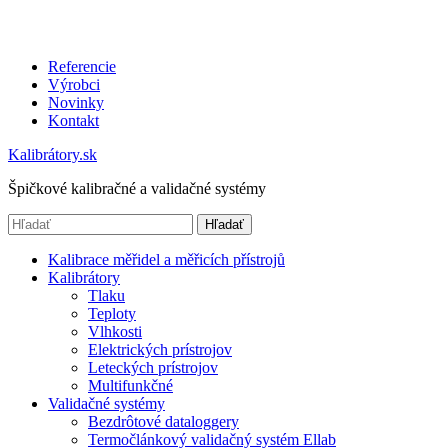
Referencie
Výrobci
Novinky
Kontakt
Kalibrátory.sk
Špičkové kalibračné a validačné systémy
Hľadať
Kalibrace měřidel a měřicích přístrojů
Kalibrátory
Tlaku
Teploty
Vlhkosti
Elektrických prístrojov
Leteckých prístrojov
Multifunkčné
Validačné systémy
Bezdrôtové dataloggery
Termočlánkový validačný systém Ellab