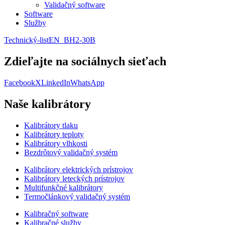
Validačný software
Software
Služby
Technický-listEN_BH2-30B
Zdieľajte na sociálnych sieťach
Facebook
X
LinkedIn
WhatsApp
Naše kalibrátory
Kalibrátory tlaku
Kalibrátory teploty
Kalibrátory vlhkosti
Bezdrôtový validačný systém
Kalibrátory elektrických prístrojov
Kalibrátory leteckých prístrojov
Multifunkčné kalibrátory
Termočlánkový validačný systém
Kalibračný software
Kalibračné služby