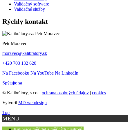
Validačný software
Validačné služby
Rýchly kontakt
Petr Moravec
moravec@kalibratory.sk
+420 703 132 620
Na Facebooku
Na YouTube
Na LinkedIn
Spýtajte sa
© Kalibrátory, s.r.o. |
ochrana osobných údajov
|
cookies
Vytvoril
MD webdesign
Top
MENU
Kalibrace měřidel a měřicích přístrojů