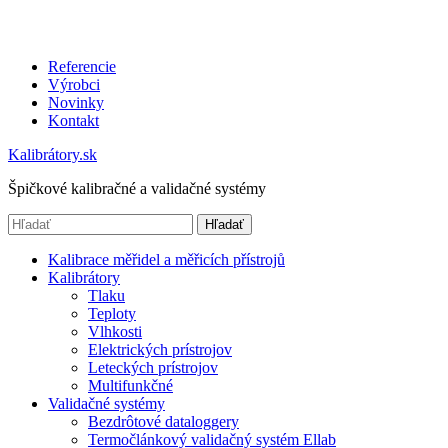
Referencie
Výrobci
Novinky
Kontakt
Kalibrátory.sk
Špičkové kalibračné a validačné systémy
Hľadať
Kalibrace měřidel a měřicích přístrojů
Kalibrátory
Tlaku
Teploty
Vlhkosti
Elektrických prístrojov
Leteckých prístrojov
Multifunkčné
Validačné systémy
Bezdrôtové dataloggery
Termočlánkový validačný systém Ellab