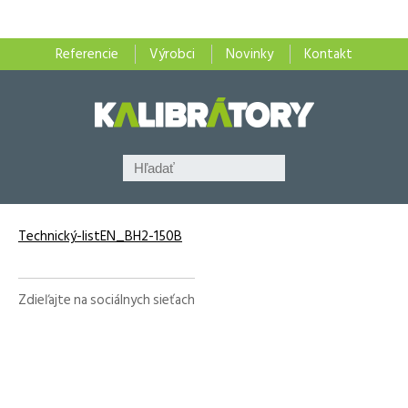
Referencie
Výrobci
Novinky
Kontakt
Technický-listEN_BH2-150B
Zdieľajte na sociálnych sieťach
Facebook
X
LinkedIn
WhatsApp