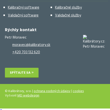
Kalibračný software
Kalibračné služby
Validačný software
Validačné služby
Rýchly kontakt
Petr Moravec
moravec@kalibratory.sk
+420 703 132 620
SPÝTAJTE SA
© Kalibrátory, s.r.o. |
ochrana osobných údajov
|
cookies
Vytvoril
MD webdesign