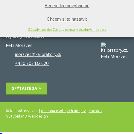
Beriem len nevyhnutné
Kalibračný software
Kalibračné služby
Validačný software
Validačné služby
Chcem si to nastaviť
Zásady cookies
Zásady ochrany osobných údajov
Rýchly kontakt
Petr Moravec
moravec@kalibratory.sk
+420 703 132 620
SPÝTAJTE SA
© Kalibrátory, s.r.o. |
ochrana osobných údajov
|
cookies
Vytvoril
MD webdesign