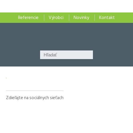
Referencie
Výrobci
Novinky
Kontakt
Zdieľajte na sociálnych sieťach
Facebook
X
LinkedIn
WhatsApp