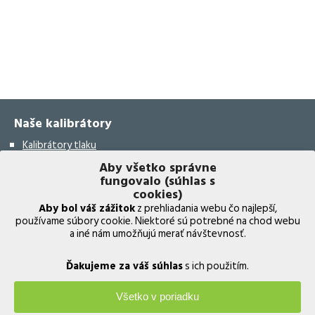
Naše kalibrátory
Kalibrátory tlaku
Aby všetko správne
Kalibrátory teploty
fungovalo (súhlas s
Kalibrátory vlhkosti
cookies)
Aby bol váš zážitok
z prehliadania webu čo najlepší,
Bezdrôtový validačný systém
používame súbory cookie. Niektoré sú potrebné na chod webu
a iné nám umožňujú merať návštevnosť.
Kalibrátory elektrických prístrojov
Kalibrátory leteckých prístrojov
Ďakujeme za váš súhlas
s ich použitím.
Multifunkčné kalibrátory
Všetko v poriadku
Termočlánkový validačný systém