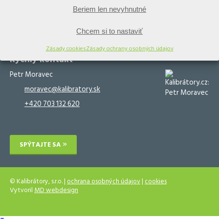
Beriem len nevyhnutné
Kalibračný software
Kalibračné služby
Validačný software
Validačné služby
Chcem si to nastaviť
Zásady cookies
Zásady ochrany osobných údajov
Rýchly kontakt
Petr Moravec
moravec@kalibratory.sk
+420 703 132 620
SPÝTAJTE SA
© Kalibrátory, s.r.o. |
ochrana osobných údajov
|
cookies
Vytvoril
MD webdesign