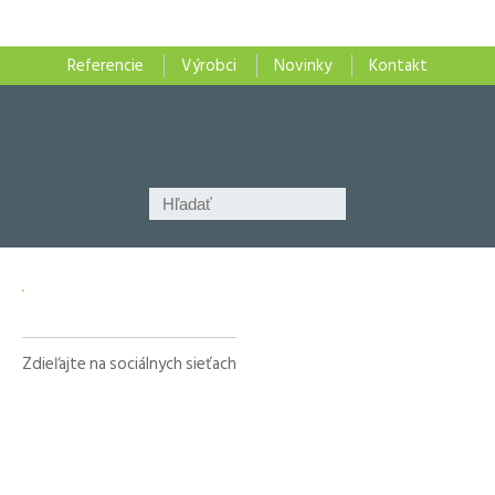
Referencie
Výrobci
Novinky
Kontakt
Zdieľajte na sociálnych sieťach
Facebook
X
LinkedIn
WhatsApp