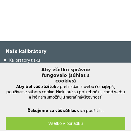
Naše kalibrátory
Kalibrátory tlaku
Aby všetko správne
Kalibrátory teploty
fungovalo (súhlas s
Kalibrátory vlhkosti
cookies)
Aby bol váš zážitok
z prehliadania webu čo najlepší,
Bezdrôtový validačný systém
používame súbory cookie. Niektoré sú potrebné na chod webu
a iné nám umožňujú merať návštevnosť.
Kalibrátory elektrických prístrojov
Kalibrátory leteckých prístrojov
Ďakujeme za váš súhlas
s ich použitím.
Multifunkčné kalibrátory
Všetko v poriadku
Termočlánkový validačný systém