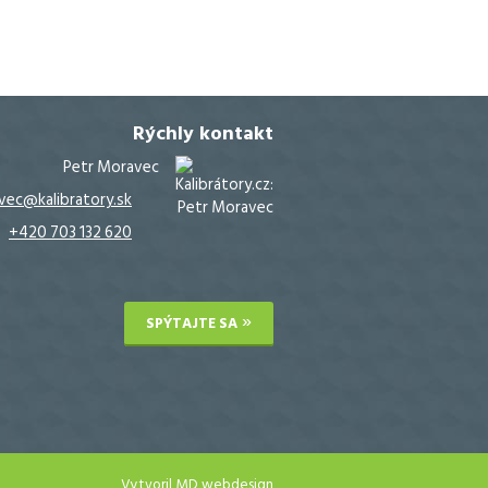
Rýchly kontakt
Petr Moravec
vec@kalibratory.sk
+420 703 132 620
SPÝTAJTE SA
Vytvoril
MD webdesign