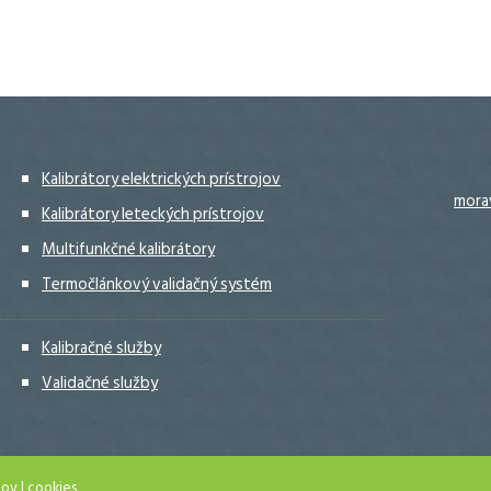
Kalibrátory elektrických prístrojov
mora
Kalibrátory leteckých prístrojov
Multifunkčné kalibrátory
Termočlánkový validačný systém
Kalibračné služby
Validačné služby
jov
|
cookies