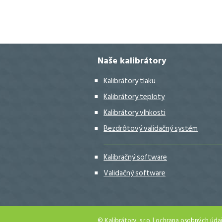
Naše kalibrátory
Kalibrátory tlaku
Kalibrátory teploty
Kalibrátory vlhkosti
Bezdrôtový validačný systém
Kalibračný software
Validačný software
© Kalibrátory, s.r.o. |
ochrana osobných úda