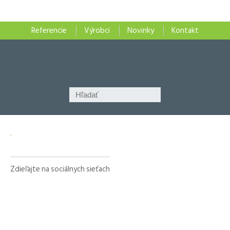
Referencie
Výrobci
Novinky
Kontakt
Zdieľajte na sociálnych sieťach
Facebook
X
LinkedIn
WhatsApp