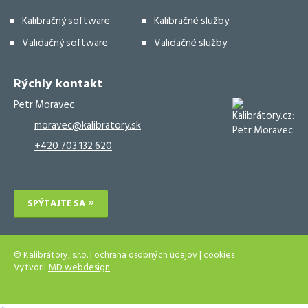
Kalibračný software
Kalibračné služby
Validačný software
Validačné služby
Rýchly kontakt
Petr Moravec
moravec@kalibratory.sk
+420 703 132 620
SPÝTAJTE SA
© Kalibrátory, s.r.o. |
ochrana osobných údajov
|
cookies
Vytvoril
MD webdesign