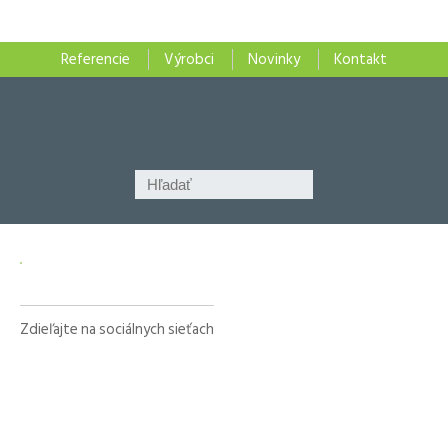
Referencie
Výrobci
Novinky
Kontakt
Zdieľajte na sociálnych sieťach
Facebook
X
LinkedIn
WhatsApp