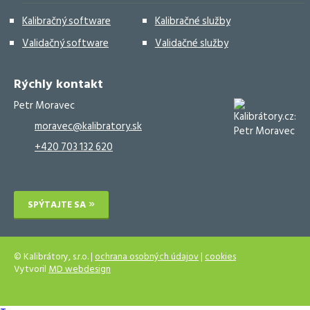
Kalibračný software
Kalibračné služby
Validačný software
Validačné služby
Rýchly kontakt
Petr Moravec
moravec@kalibratory.sk
+420 703 132 620
SPÝTAJTE SA
© Kalibrátory, s.r.o. |
ochrana osobných údajov
|
cookies
Vytvoril
MD webdesign