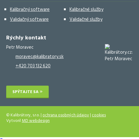
Kalibračný software
Kalibračné služby
Validačný software
Validačné služby
Rýchly kontakt
Petr Moravec
moravec@kalibratory.sk
+420 703 132 620
SPÝTAJTE SA
© Kalibrátory, s.r.o. |
ochrana osobných údajov
|
cookies
Vytvoril
MD webdesign