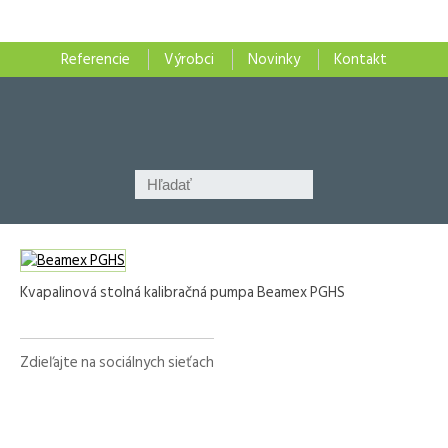
Referencie
Výrobci
Novinky
Kontakt
Kvapalinová stolná kalibračná pumpa Beamex PGHS
Zdieľajte na sociálnych sieťach
Facebook
X
LinkedIn
WhatsApp