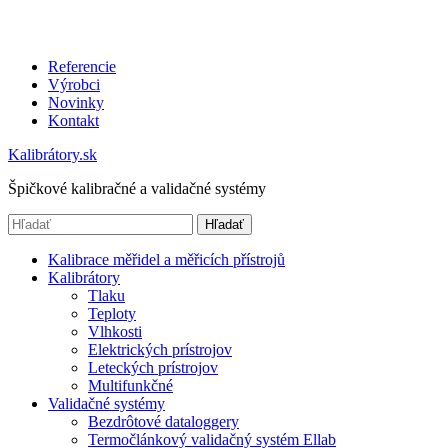
Referencie
Výrobci
Novinky
Kontakt
Kalibrátory.sk
Špičkové kalibračné a validačné systémy
Hľadať
Kalibrace měřidel a měřicích přístrojů
Kalibrátory
Tlaku
Teploty
Vlhkosti
Elektrických prístrojov
Leteckých prístrojov
Multifunkčné
Validačné systémy
Bezdrôtové dataloggery
Termočlánkový validačný systém Ellab