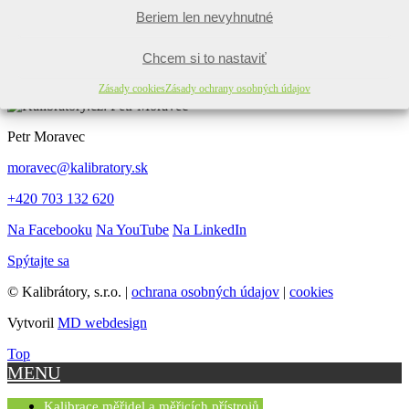
Validačný software
Beriem len nevyhnutné
Validačné služby
Chcem si to nastaviť
Rýchly kontakt
Zásady cookies
Zásady ochrany osobných údajov
Petr Moravec
moravec@kalibratory.sk
+420 703 132 620
Na Facebooku
Na YouTube
Na LinkedIn
Spýtajte sa
© Kalibrátory, s.r.o. |
ochrana osobných údajov
|
cookies
Vytvoril
MD webdesign
Top
MENU
Kalibrace měřidel a měřicích přístrojů