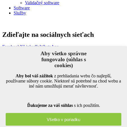
Validačný software
Software
Služby
Zdieľajte na sociálnych sieťach
Facebook
X
LinkedIn
WhatsApp
Aby všetko správne
Naše kalibrátory
fungovalo (súhlas s
cookies)
Kalibrátory tlaku
Aby bol váš zážitok
z prehliadania webu čo najlepší,
Kalibrátory teploty
používame súbory cookie. Niektoré sú potrebné na chod webu a
Kalibrátory vlhkosti
iné nám umožňujú merať návštevnosť.
Bezdrôtový validačný systém
Kalibrátory elektrických prístrojov
Kalibrátory leteckých prístrojov
Ďakujeme za váš súhlas
s ich použitím.
Multifunkčné kalibrátory
Termočlánkový validačný systém
Všetko v poriadku
Kalibračný software
Kalibračné služby