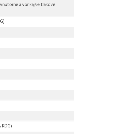
(vnútorné a vonkajšie tlakové
DG)
% RDG)