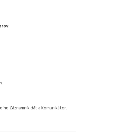
erov
.
m.
iteľne Záznamník dát a Komunikátor.