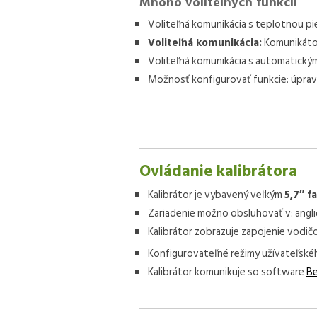
Mnoho voliteľných funkcií
Voliteľná komunikácia s teplotnou 
Voliteľná komunikácia:
Komunikátor
Voliteľná komunikácia s automatický
Možnosť konfigurovať funkcie: úpravy
Ovládanie kalibrátora
Kalibrátor je vybavený veľkým
5,7″ 
Zariadenie možno obsluhovať v: angli
Kalibrátor zobrazuje zapojenie vodič
Konfigurovateľné režimy užívateľského
Kalibrátor komunikuje so software
B