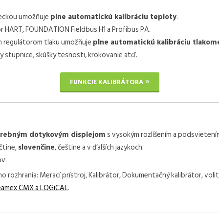
pieckou umožňuje
plne automatickú kalibráciu teploty
.
 HART, FOUNDATION Fieldbus H1 a Profibus PA.
m regulátorom tlaku umožňuje
plne automatickú kalibráciu tlakom
 stupnice, skúšky tesnosti, krokovanie atď.
FUNKCIE KALIBRÁTORA
farebným dotykovým displejom
s vysokým rozlíšením a podsvietení
čtine,
slovenčine
, češtine a v ďalších jazykoch.
ov.
 rozhrania: Merací prístroj, Kalibrátor, Dokumentačný kalibrátor, vol
eamex CMX a LOGiCAL
.