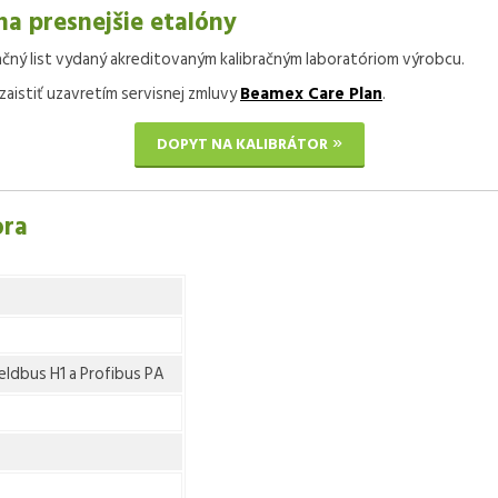
na presnejšie etalóny
ačný list vydaný akreditovaným kalibračným laboratóriom výrobcu.
zaistiť uzavretím servisnej zmluvy
Beamex Care Plan
.
DOPYT NA KALIBRÁTOR
ora
ldbus H1 a Profibus PA