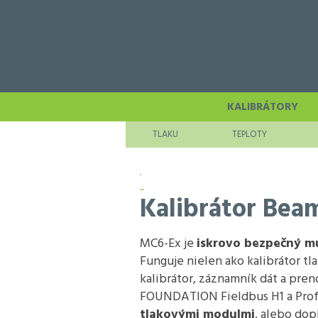
KALIBRÁTORY
TLAKU
TEPLOTY
Kalibrátor Be
MC6-Ex je
iskrovo bezpečný m
Funguje nielen ako kalibrátor tl
kalibrátor, záznamník dát a pr
FOUNDATION Fieldbus H1 a Prof
tlakovými modulmi
, alebo do