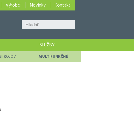
Výrobci
Novinky
Kontakt
SLUŽBY
ÍSTROJOV
MULTIFUNKČNÉ
ý