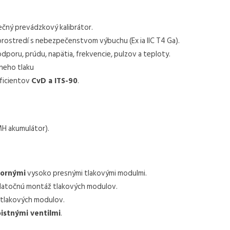
čný prevádzkový kalibrátor.
prostredí s nebezpečenstvom výbuchu (Ex ia IIC T4 Ga).
dporu, prúdu, napätia, frekvencie, pulzov a teploty.
neho tlaku
ficientov
CvD a ITS-90
.
H akumulátor).
tornými
vysoko presnými tlakovými modulmi.
datočnú montáž tlakových modulov.
tlakových modulov.
istnými ventilmi
.