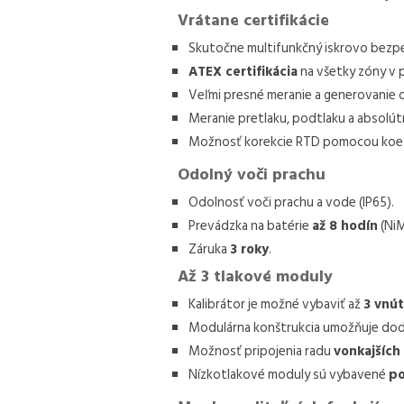
Vrátane certifikácie
Skutočne multifunkčný iskrovo bezpe
ATEX certifikácia
na všetky zóny v 
Veľmi presné meranie a generovanie o
Meranie pretlaku, podtlaku a absolút
Možnosť korekcie RTD pomocou koe
Odolný voči prachu
Odolnosť voči prachu a vode (IP65).
Prevádzka na batérie
až 8 hodín
(NiM
Záruka
3 roky
.
Až 3 tlakové moduly
Kalibrátor je možné vybaviť až
3 vnú
Modulárna konštrukcia umožňuje do
Možnosť pripojenia radu
vonkajších
Nízkotlakové moduly sú vybavené
po