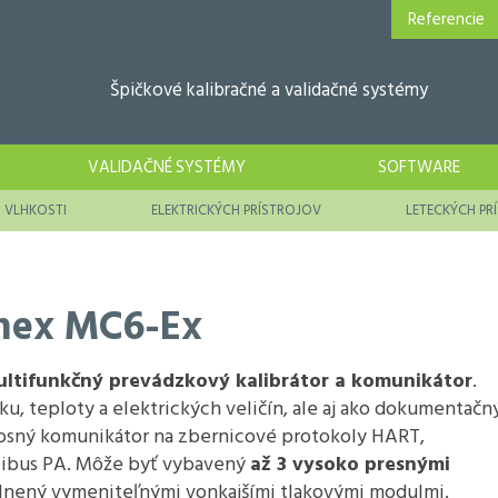
Referencie
Špičkové kalibračné a validačné systémy
VALIDAČNÉ SYSTÉMY
SOFTWARE
VLHKOSTI
ELEKTRICKÝCH PRÍSTROJOV
LETECKÝCH PR
amex MC6-Ex
ultifunkčný prevádzkový kalibrátor a komunikátor
.
aku, teploty a elektrických veličín, ale aj ako dokumentačn
enosný komunikátor na zbernicové protokoly HART,
ibus PA. Môže byť vybavený
až 3 vysoko presnými
plnený vymeniteľnými vonkajšími tlakovými modulmi.