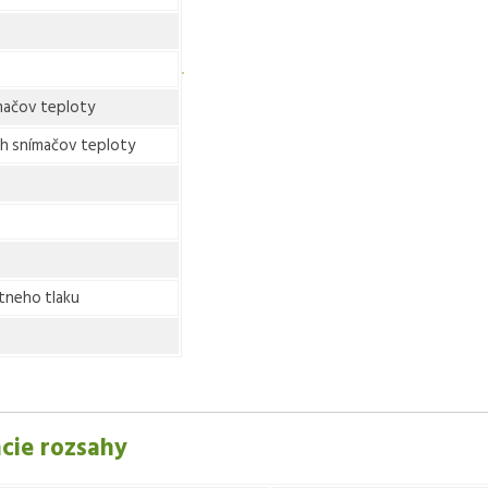
mačov teploty
ch snímačov teploty
útneho tlaku
cie rozsahy