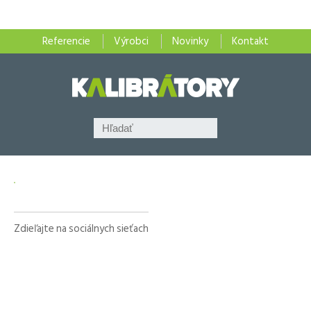
Referencie
Výrobci
Novinky
Kontakt
Zdieľajte na sociálnych sieťach
Facebook
X
LinkedIn
WhatsApp