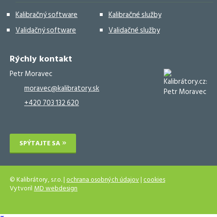
Kalibračný software
Kalibračné služby
Validačný software
Validačné služby
Rýchly kontakt
Petr Moravec
moravec@kalibratory.sk
+420 703 132 620
SPÝTAJTE SA
© Kalibrátory, s.r.o. |
ochrana osobných údajov
|
cookies
Vytvoril
MD webdesign