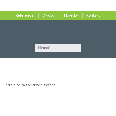
Referencie
Výrobci
Novinky
Kontakt
Zdieľajte na sociálnych sieťach
Facebook
X
LinkedIn
WhatsApp