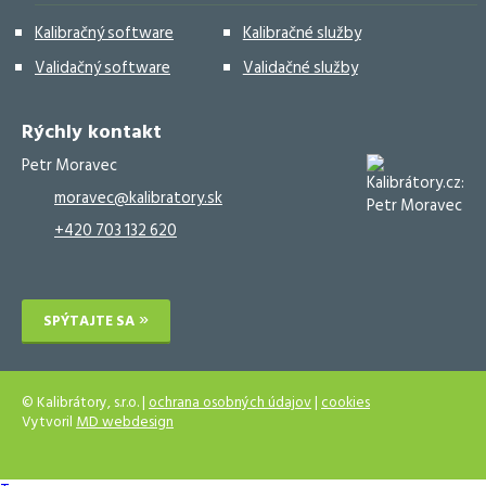
Kalibračný software
Kalibračné služby
Validačný software
Validačné služby
Rýchly kontakt
Petr Moravec
moravec@kalibratory.sk
+420 703 132 620
SPÝTAJTE SA
© Kalibrátory, s.r.o. |
ochrana osobných údajov
|
cookies
Vytvoril
MD webdesign