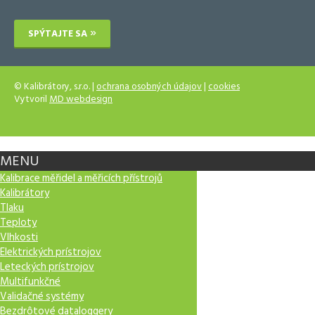
SPÝTAJTE SA
© Kalibrátory, s.r.o. |
ochrana osobných údajov
|
cookies
Vytvoril
MD webdesign
MENU
Kalibrace měřidel a měřicích přístrojů
Kalibrátory
Tlaku
Teploty
Vlhkosti
Elektrických prístrojov
Leteckých prístrojov
Multifunkčné
Validačné systémy
Bezdrôtové dataloggery