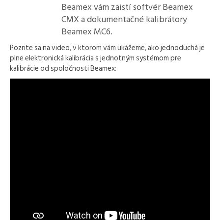
Beamex vám zaistí softvér Beamex
CMX a dokumentačné kalibrátory
Beamex MC6.
Pozrite sa na video, v ktorom vám ukážeme, ako jednoduchá je
plne elektronická kalibrácia s jednotným systémom pre
kalibrácie od spoločnosti Beamex: