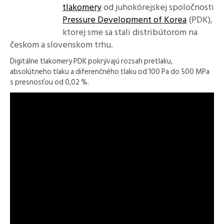
tlakomery
od juhokórejskej spoločnosti
Pressure Development of Korea
(PDK),
ktorej sme sa stali distribútorom na
českom a slovenskom trhu.
Digitálne tlakomery PDK pokrývajú rozsah pretlaku,
absolútneho tlaku a diferenčného tlaku od 100 Pa do 500 MPa
s presnosťou od 0,02 %.