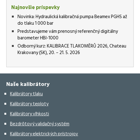
Najnovšie príspevky
Novinka: Hydraulická kalibračná pumpa Beamex PGHS až
do tlaku 1 000 bar
Predstavujeme vám prenosný referenčný digitálny
barometer HBI-1000
Odborný kurz: KALIBRACE TLAKOMĚRŮ 2026, Chateau
Krakovany (SK), 20. – 21. 5. 2026
Naše kalibrátory
Kalibrátory tlaku
Kalibrátory teploty
Kalibrátory vlhkosti
Bezdrôtový validačný systém
Kalibrátory elektrických prístrojov