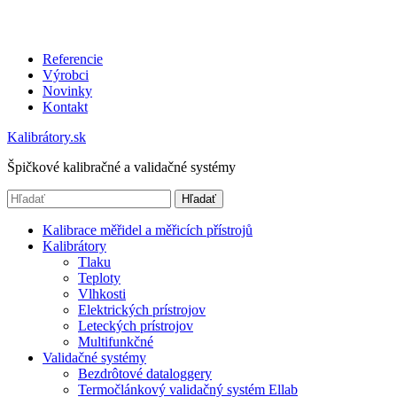
Referencie
Výrobci
Novinky
Kontakt
Kalibrátory.sk
Špičkové kalibračné a validačné systémy
Hľadať
Kalibrace měřidel a měřicích přístrojů
Kalibrátory
Tlaku
Teploty
Vlhkosti
Elektrických prístrojov
Leteckých prístrojov
Multifunkčné
Validačné systémy
Bezdrôtové dataloggery
Termočlánkový validačný systém Ellab