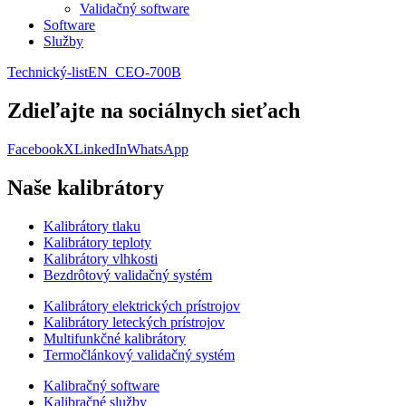
Validačný software
Software
Služby
Technický-listEN_CEO-700B
Zdieľajte na sociálnych sieťach
Facebook
X
LinkedIn
WhatsApp
Naše kalibrátory
Kalibrátory tlaku
Kalibrátory teploty
Kalibrátory vlhkosti
Bezdrôtový validačný systém
Kalibrátory elektrických prístrojov
Kalibrátory leteckých prístrojov
Multifunkčné kalibrátory
Termočlánkový validačný systém
Kalibračný software
Kalibračné služby