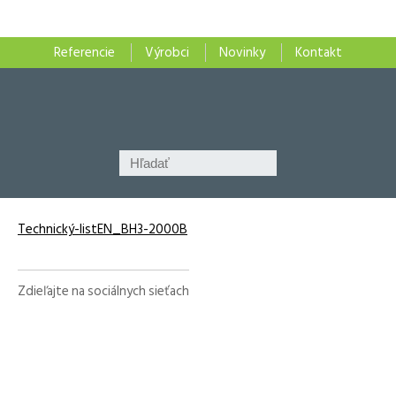
Referencie
Výrobci
Novinky
Kontakt
Technický-listEN_BH3-2000B
Zdieľajte na sociálnych sieťach
Facebook
X
LinkedIn
WhatsApp