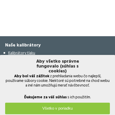
Naše kalibrátory
Kalibrátory tlaku
Aby všetko správne
Kalibrátory teploty
fungovalo (súhlas s
Kalibrátory vlhkosti
cookies)
Aby bol váš zážitok
z prehliadania webu čo najlepší,
Bezdrôtový validačný systém
používame súbory cookie. Niektoré sú potrebné na chod webu
a iné nám umožňujú merať návštevnosť.
Kalibrátory elektrických prístrojov
Kalibrátory leteckých prístrojov
Ďakujeme za váš súhlas
s ich použitím.
Multifunkčné kalibrátory
Všetko v poriadku
Termočlánkový validačný systém