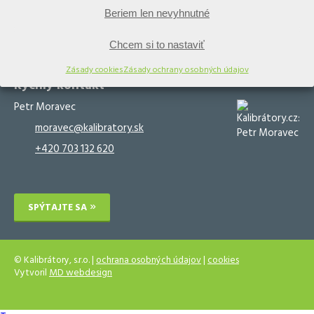
Beriem len nevyhnutné
Kalibračný software
Kalibračné služby
Validačný software
Validačné služby
Chcem si to nastaviť
Zásady cookies
Zásady ochrany osobných údajov
Rýchly kontakt
Petr Moravec
moravec@kalibratory.sk
+420 703 132 620
SPÝTAJTE SA
© Kalibrátory, s.r.o. |
ochrana osobných údajov
|
cookies
Vytvoril
MD webdesign