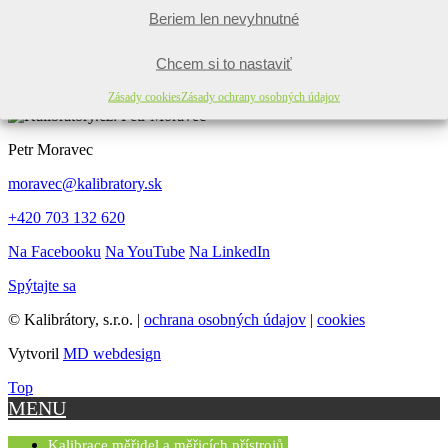
Validačný software
Beriem len nevyhnutné
Validačné služby
Chcem si to nastaviť
Rýchly kontakt
Zásady cookies
Zásady ochrany osobných údajov
Petr Moravec
moravec@kalibratory.sk
+420 703 132 620
Na Facebooku
Na YouTube
Na LinkedIn
Spýtajte sa
© Kalibrátory, s.r.o. |
ochrana osobných údajov
|
cookies
Vytvoril
MD webdesign
Top
MENU
Kalibrace měřidel a měřicích přístrojů