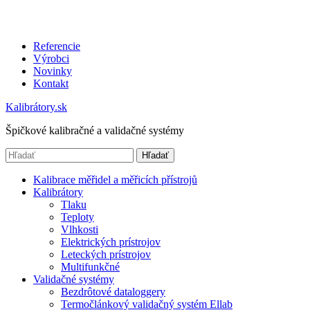
Referencie
Výrobci
Novinky
Kontakt
Kalibrátory.sk
Špičkové kalibračné a validačné systémy
Hľadať
Kalibrace měřidel a měřicích přístrojů
Kalibrátory
Tlaku
Teploty
Vlhkosti
Elektrických prístrojov
Leteckých prístrojov
Multifunkčné
Validačné systémy
Bezdrôtové dataloggery
Termočlánkový validačný systém Ellab