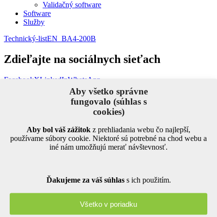
Validačný software
Software
Služby
Technický-listEN_BA4-200B
Zdieľajte na sociálnych sieťach
Facebook
X
LinkedIn
WhatsApp
Aby všetko správne
Naše kalibrátory
fungovalo (súhlas s
cookies)
Kalibrátory tlaku
Aby bol váš zážitok
z prehliadania webu čo najlepší,
Kalibrátory teploty
používame súbory cookie. Niektoré sú potrebné na chod webu a
Kalibrátory vlhkosti
iné nám umožňujú merať návštevnosť.
Bezdrôtový validačný systém
Kalibrátory elektrických prístrojov
Kalibrátory leteckých prístrojov
Ďakujeme za váš súhlas
s ich použitím.
Multifunkčné kalibrátory
Termočlánkový validačný systém
Všetko v poriadku
Kalibračný software
Kalibračné služby