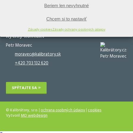
Beriem len nevyhnutné
Kalibračný software
Kalibračné služby
Validačný software
Validačné služby
Chcem si to nastaviť
Zásady cookies
Zásady ochrany osobných údajov
Rýchly kontakt
Petr Moravec
moravec@kalibratory.sk
+420 703 132 620
SPÝTAJTE SA
© Kalibrátory, s.r.o. |
ochrana osobných údajov
|
cookies
Vytvoril
MD webdesign