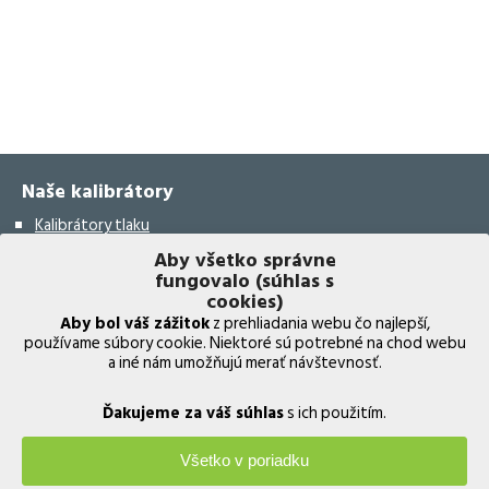
Naše kalibrátory
Kalibrátory tlaku
Aby všetko správne
Kalibrátory teploty
fungovalo (súhlas s
Kalibrátory vlhkosti
cookies)
Aby bol váš zážitok
z prehliadania webu čo najlepší,
Bezdrôtový validačný systém
používame súbory cookie. Niektoré sú potrebné na chod webu
a iné nám umožňujú merať návštevnosť.
Kalibrátory elektrických prístrojov
Kalibrátory leteckých prístrojov
Ďakujeme za váš súhlas
s ich použitím.
Multifunkčné kalibrátory
Všetko v poriadku
Termočlánkový validačný systém