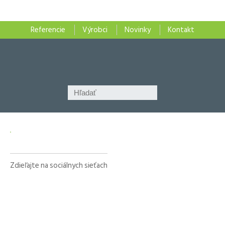
Referencie
Výrobci
Novinky
Kontakt
Zdieľajte na sociálnych sieťach
Facebook
X
LinkedIn
WhatsApp